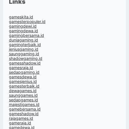
Links
gameskita.id
gamesterpopuler.id
gamingdewi.id
gamingdewa.id
gamingbersama.id
duniagaming.id
gamingterbaik.id
jeniusgaming.id
saunggaming.id
shadowgaming.id
gamesshadow.id
gamesraja.id
sedapgaming.id
gamesdewa.id
gamesjenius.id
gamesterbaik.id
dewagames.id
saunggames.id
sedapgames.id
majestigames.id
gamebersama.id
gameshadow.id
rajagames.id
gameraja.id
gamedewa.id