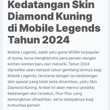
Kedatangan Skin
Diamond Kuning
di Mobile Legends
Tahun 2024
Mobile Legends, salah satu game MOBA terpopuler
di dunia, terus menghipnotis para pemain dengan
konten-konten baru dan menarik. Tahun 2024
diprediksi akan menjadi tahun gemilang lainnya bagi
Mobile Legends, terutama dengan isu kedatangan
skin spesial yang telah lama dinantikan, yaitu Skin
Diamond Kuning. Artikel ini akan merinci prediksi
kedatangan skin tersebut, fitur-fitur yang
kemungkinan dihadirkan, serta dampaknya bagi
komunitas pemain.