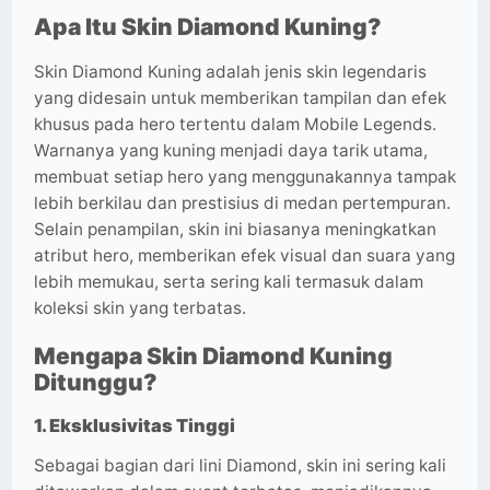
Apa Itu Skin Diamond Kuning?
Skin Diamond Kuning adalah jenis skin legendaris
yang didesain untuk memberikan tampilan dan efek
khusus pada hero tertentu dalam Mobile Legends.
Warnanya yang kuning menjadi daya tarik utama,
membuat setiap hero yang menggunakannya tampak
lebih berkilau dan prestisius di medan pertempuran.
Selain penampilan, skin ini biasanya meningkatkan
atribut hero, memberikan efek visual dan suara yang
lebih memukau, serta sering kali termasuk dalam
koleksi skin yang terbatas.
Mengapa Skin Diamond Kuning
Ditunggu?
1.
Eksklusivitas Tinggi
Sebagai bagian dari lini Diamond, skin ini sering kali