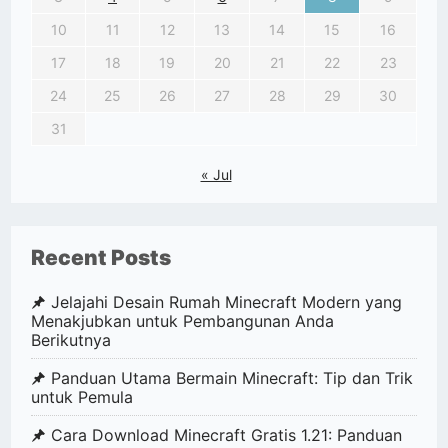
10
11
12
13
14
15
16
17
18
19
20
21
22
23
24
25
26
27
28
29
30
31
« Jul
Recent Posts
Jelajahi Desain Rumah Minecraft Modern yang
Menakjubkan untuk Pembangunan Anda
Berikutnya
Panduan Utama Bermain Minecraft: Tip dan Trik
untuk Pemula
Cara Download Minecraft Gratis 1.21: Panduan