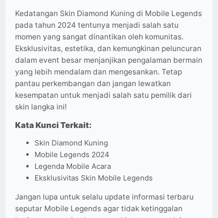
Kedatangan Skin Diamond Kuning di Mobile Legends
pada tahun 2024 tentunya menjadi salah satu
momen yang sangat dinantikan oleh komunitas.
Eksklusivitas, estetika, dan kemungkinan peluncuran
dalam event besar menjanjikan pengalaman bermain
yang lebih mendalam dan mengesankan. Tetap
pantau perkembangan dan jangan lewatkan
kesempatan untuk menjadi salah satu pemilik dari
skin langka ini!
Kata Kunci Terkait:
Skin Diamond Kuning
Mobile Legends 2024
Legenda Mobile Acara
Eksklusivitas Skin Mobile Legends
Jangan lupa untuk selalu update informasi terbaru
seputar Mobile Legends agar tidak ketinggalan