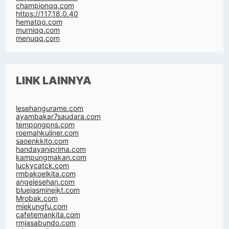
championqq.com
https://117.18.0.40
hematqq.com
murniqq.com
menuqq.com
LINK LAINNYA
lesehangurame.com
ayambakar7saudara.com
tempongpns.com
roemahkuliner.com
saoenkkito.com
handayaniprima.com
kampungmakan.com
luckycatck.com
rmbakoelkita.com
angelesehan.com
bluejasminejkt.com
Mrobak.com
miekungfu.com
cafetemankita.com
rmjasabundo.com