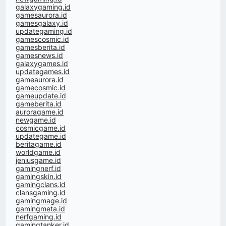
galaxygaming.id
gamesaurora.id
gamesgalaxy.id
updategaming.id
gamescosmic.id
gamesberita.id
gamesnews.id
galaxygames.id
updategames.id
gameaurora.id
gamecosmic.id
gameupdate.id
gameberita.id
auroragame.id
newgame.id
cosmicgame.id
updategame.id
beritagame.id
worldgame.id
jeniusgame.id
gamingnerf.id
gamingskin.id
gamingclans.id
clansgaming.id
gamingmage.id
gamingmeta.id
nerfgaming.id
gamingtanker.id