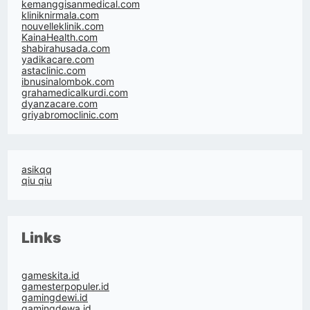
kemanggisanmedical.com
kliniknirmala.com
nouvelleklinik.com
KainaHealth.com
shabirahusada.com
yadikacare.com
astaclinic.com
ibnusinalombok.com
grahamedicalkurdi.com
dyanzacare.com
griyabromoclinic.com
asikqq
qiu qiu
Links
gameskita.id
gamesterpopuler.id
gamingdewi.id
gamingdewa.id