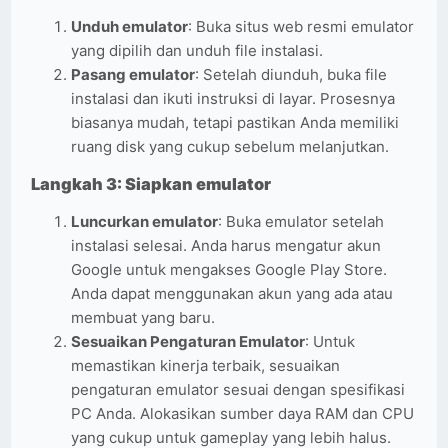
Unduh emulator
: Buka situs web resmi emulator
yang dipilih dan unduh file instalasi.
Pasang emulator
: Setelah diunduh, buka file
instalasi dan ikuti instruksi di layar. Prosesnya
biasanya mudah, tetapi pastikan Anda memiliki
ruang disk yang cukup sebelum melanjutkan.
Langkah 3: Siapkan emulator
Luncurkan emulator
: Buka emulator setelah
instalasi selesai. Anda harus mengatur akun
Google untuk mengakses Google Play Store.
Anda dapat menggunakan akun yang ada atau
membuat yang baru.
Sesuaikan Pengaturan Emulator
: Untuk
memastikan kinerja terbaik, sesuaikan
pengaturan emulator sesuai dengan spesifikasi
PC Anda. Alokasikan sumber daya RAM dan CPU
yang cukup untuk gameplay yang lebih halus.