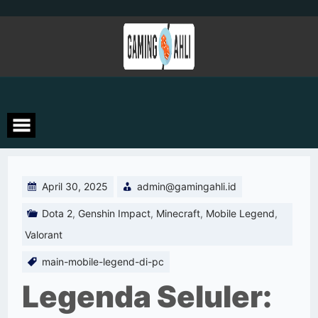
Skip
to
content
April 30, 2025
admin@gamingahli.id
Dota 2
,
Genshin Impact
,
Minecraft
,
Mobile Legend
,
Valorant
main-mobile-legend-di-pc
Legenda Seluler: