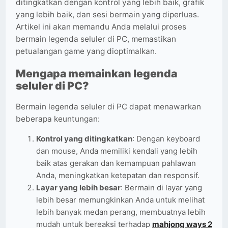
ditingkatkan dengan kontrol yang lebih baik, grafik
yang lebih baik, dan sesi bermain yang diperluas.
Artikel ini akan memandu Anda melalui proses
bermain legenda seluler di PC, memastikan
petualangan game yang dioptimalkan.
Mengapa memainkan legenda
seluler di PC?
Bermain legenda seluler di PC dapat menawarkan
beberapa keuntungan:
Kontrol yang ditingkatkan
: Dengan keyboard
dan mouse, Anda memiliki kendali yang lebih
baik atas gerakan dan kemampuan pahlawan
Anda, meningkatkan ketepatan dan responsif.
Layar yang lebih besar
: Bermain di layar yang
lebih besar memungkinkan Anda untuk melihat
lebih banyak medan perang, membuatnya lebih
mudah untuk bereaksi terhadap
mahjong ways 2