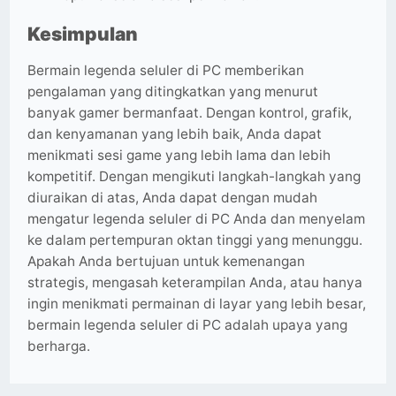
Kesimpulan
Bermain legenda seluler di PC memberikan
pengalaman yang ditingkatkan yang menurut
banyak gamer bermanfaat. Dengan kontrol, grafik,
dan kenyamanan yang lebih baik, Anda dapat
menikmati sesi game yang lebih lama dan lebih
kompetitif. Dengan mengikuti langkah-langkah yang
diuraikan di atas, Anda dapat dengan mudah
mengatur legenda seluler di PC Anda dan menyelam
ke dalam pertempuran oktan tinggi yang menunggu.
Apakah Anda bertujuan untuk kemenangan
strategis, mengasah keterampilan Anda, atau hanya
ingin menikmati permainan di layar yang lebih besar,
bermain legenda seluler di PC adalah upaya yang
berharga.