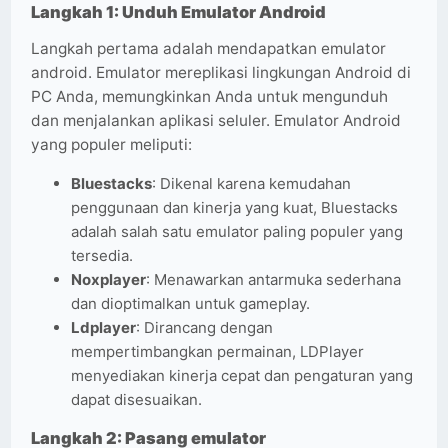
Langkah 1: Unduh Emulator Android
Langkah pertama adalah mendapatkan emulator
android. Emulator mereplikasi lingkungan Android di
PC Anda, memungkinkan Anda untuk mengunduh
dan menjalankan aplikasi seluler. Emulator Android
yang populer meliputi:
Bluestacks
: Dikenal karena kemudahan
penggunaan dan kinerja yang kuat, Bluestacks
adalah salah satu emulator paling populer yang
tersedia.
Noxplayer
: Menawarkan antarmuka sederhana
dan dioptimalkan untuk gameplay.
Ldplayer
: Dirancang dengan
mempertimbangkan permainan, LDPlayer
menyediakan kinerja cepat dan pengaturan yang
dapat disesuaikan.
Langkah 2: Pasang emulator