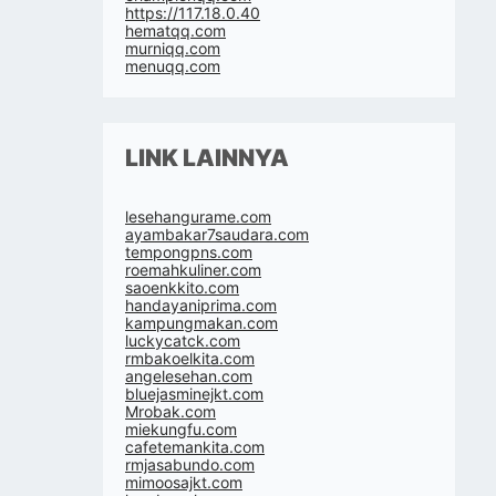
https://117.18.0.40
hematqq.com
murniqq.com
menuqq.com
LINK LAINNYA
lesehangurame.com
ayambakar7saudara.com
tempongpns.com
roemahkuliner.com
saoenkkito.com
handayaniprima.com
kampungmakan.com
luckycatck.com
rmbakoelkita.com
angelesehan.com
bluejasminejkt.com
Mrobak.com
miekungfu.com
cafetemankita.com
rmjasabundo.com
mimoosajkt.com