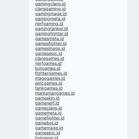
gamingclans.id
clansgaming.id
gamingmage.id
gamingmeta.id
nerfgaming.id
gamingtanker.id
gamingfighter.id
gamesmeta.id
gamesfighter.id
gamesmage.id
gamesepic.id
clansgames.id
nerfgames.id
botgames.id
fightergames.id
magegames.id
epicgames.id
tankgames.id
marksmangames.id
gameskin.id
gamenerf.id
gameclans.id
gamemeta.id
gamefighter.id
gamebot.id
gamemage.id
gameepic.id
botgame.id