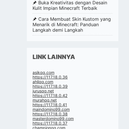
Buka Kreativitas dengan Desain
Kulit Impian Minecraft Terbaik
Cara Membuat Skin Kustom yang
Menarik di Minecraft: Panduan
Langkah demi Langkah
LINK LAINNYA
asikqq.com
https://117.18.0.36
ahliqq.com
https://117.18.0.39
jurusqq.net
https://117.18.0.42
murahqq.net
https://117.18.0.41
maindomino99.com
https://117.18.0.38
masterdomino99.com
https://117.18.0.37
championqq.com