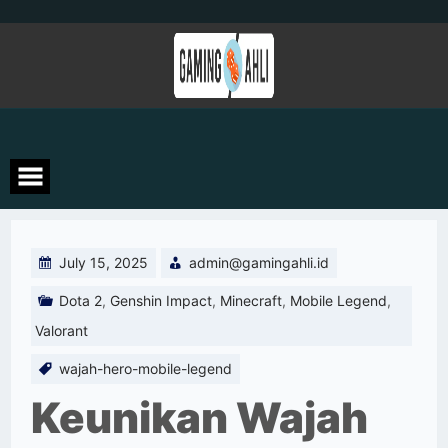
Skip
to
content
July 15, 2025
admin@gamingahli.id
Dota 2
,
Genshin Impact
,
Minecraft
,
Mobile Legend
,
Valorant
wajah-hero-mobile-legend
Keunikan Wajah