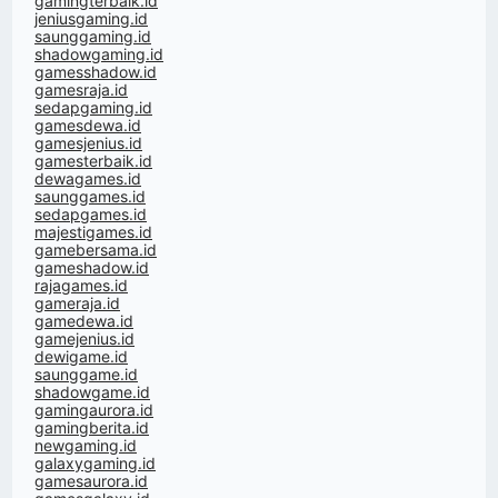
gamingterbaik.id
jeniusgaming.id
saunggaming.id
shadowgaming.id
gamesshadow.id
gamesraja.id
sedapgaming.id
gamesdewa.id
gamesjenius.id
gamesterbaik.id
dewagames.id
saunggames.id
sedapgames.id
majestigames.id
gamebersama.id
gameshadow.id
rajagames.id
gameraja.id
gamedewa.id
gamejenius.id
dewigame.id
saunggame.id
shadowgame.id
gamingaurora.id
gamingberita.id
newgaming.id
galaxygaming.id
gamesaurora.id