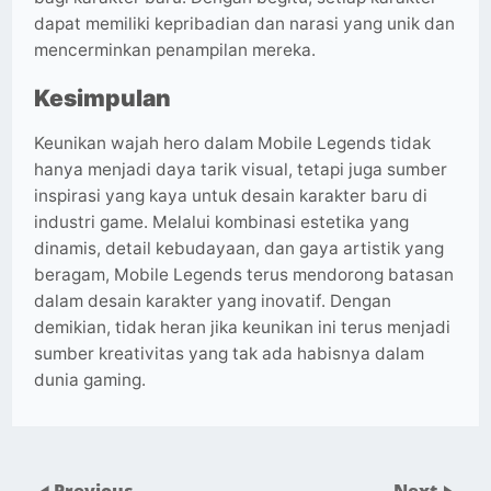
dapat memiliki kepribadian dan narasi yang unik dan
mencerminkan penampilan mereka.
Kesimpulan
Keunikan wajah hero dalam Mobile Legends tidak
hanya menjadi daya tarik visual, tetapi juga sumber
inspirasi yang kaya untuk desain karakter baru di
industri game. Melalui kombinasi estetika yang
dinamis, detail kebudayaan, dan gaya artistik yang
beragam, Mobile Legends terus mendorong batasan
dalam desain karakter yang inovatif. Dengan
demikian, tidak heran jika keunikan ini terus menjadi
sumber kreativitas yang tak ada habisnya dalam
dunia gaming.