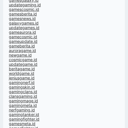
gamesgalaxy.id
updategaming.id
gamescosmic.id
gamesberita.id
gamesnews.id
galaxygames.id
updategames.id
gameaurora.id
gamecosmic.id
gameupdate.id
gameberita.id
auroragame.id
newgame.id
cosmicgame.id
updategame.id
beritagame.id
worldgame.id
jeniusgame.id
gamingnerf.id
gamingskin.id
gamingclans.id
clansgaming.id
gamingmage.id
gamingmeta.id
nerfgaming.id
gamingtanker.id
gamingfighter.id
gamesmeta.id