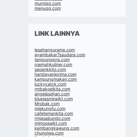
murniqq.com
menuqq.com
LINK LAINNYA
lesehangurame.com
ayambakar7saudara.com
tempongpns.com
roemahkuliner.com
saoenkkito.com
handayaniprima.com
kampungmakan.com
luckycatck.com
rmbakoelkita.com
angelesehan.com
bluejasminejkt.com
Mrobak.com
miekungfu.com
cafetemankita.com
rmjasabundo.com
mimoosajkt.com
kembangkawung.com
chungiwa.com