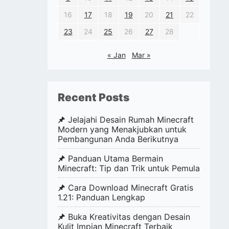
16
17
18
19
20
21
22
23
24
25
26
27
28
« Jan
Mar »
Recent Posts
Jelajahi Desain Rumah Minecraft
Modern yang Menakjubkan untuk
Pembangunan Anda Berikutnya
Panduan Utama Bermain
Minecraft: Tip dan Trik untuk Pemula
Cara Download Minecraft Gratis
1.21: Panduan Lengkap
Buka Kreativitas dengan Desain
Kulit Impian Minecraft Terbaik