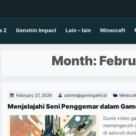
a 2
Genshin Impact
Lain – lain
Minecraft
Month:
Febru
February 27, 2026
admin@gamingahli.id
Minecra
Menjelajahi Seni Penggemar dalam Gam
Dunia video ga
memengaruhi da
di seluruh duni