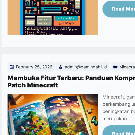
Read Mo
February 25, 2026
admin@gamingahli.id
Minecra
Membuka Fitur Terbaru: Panduan Komp
Patch Minecraft
Minecraft, gam
berkembang un
peningkatan b
merupakan
Read Mo