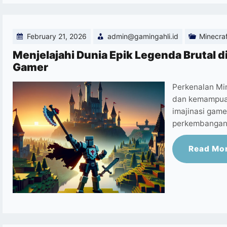
February 21, 2026
admin@gamingahli.id
Minecra
Menjelajahi Dunia Epik Legenda Brutal d
Gamer
Perkenalan Mi
dan kemampuan
imajinasi game
perkembangan 
Read Mo