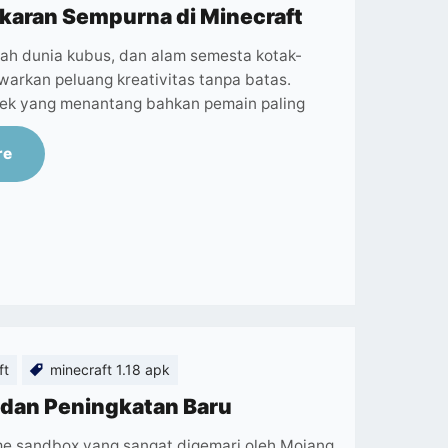
aran Sempurna di Minecraft
lah dunia kubus, dan alam semesta kotak-
warkan peluang kreativitas tanpa batas.
pek yang menantang bahkan pemain paling
re
ft
minecraft 1.18 apk
r dan Peningkatan Baru
me sandbox yang sangat digemari oleh Mojang