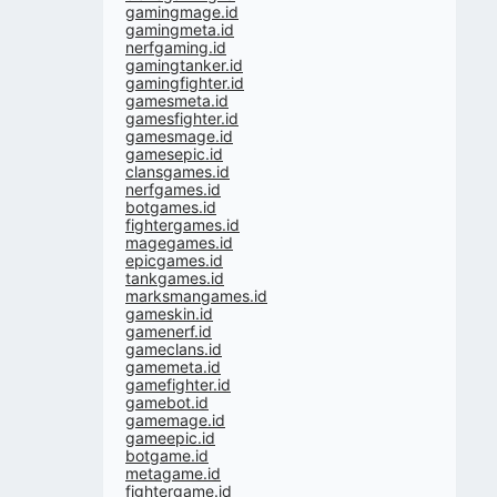
gamingmage.id
gamingmeta.id
nerfgaming.id
gamingtanker.id
gamingfighter.id
gamesmeta.id
gamesfighter.id
gamesmage.id
gamesepic.id
clansgames.id
nerfgames.id
botgames.id
fightergames.id
magegames.id
epicgames.id
tankgames.id
marksmangames.id
gameskin.id
gamenerf.id
gameclans.id
gamemeta.id
gamefighter.id
gamebot.id
gamemage.id
gameepic.id
botgame.id
metagame.id
fightergame.id