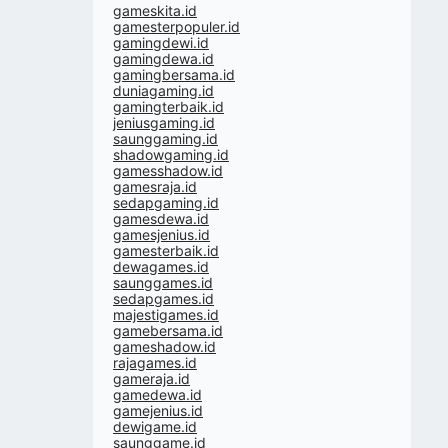
gameskita.id
gamesterpopuler.id
gamingdewi.id
gamingdewa.id
gamingbersama.id
duniagaming.id
gamingterbaik.id
jeniusgaming.id
saunggaming.id
shadowgaming.id
gamesshadow.id
gamesraja.id
sedapgaming.id
gamesdewa.id
gamesjenius.id
gamesterbaik.id
dewagames.id
saunggames.id
sedapgames.id
majestigames.id
gamebersama.id
gameshadow.id
rajagames.id
gameraja.id
gamedewa.id
gamejenius.id
dewigame.id
saunggame.id