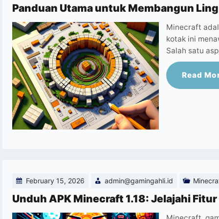
Panduan Utama untuk Membangun Lingk
Minecraft ada
kotak ini mena
Salah satu as
Read Mo
February 15, 2026
admin@gamingahli.id
Minecra
Unduh APK Minecraft 1.18: Jelajahi Fitu
Minecraft, ga