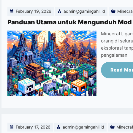
February 19, 2026
admin@gamingahli.id
Minecra
Panduan Utama untuk Mengunduh Mod M
Minecraft, gam
orang di selur
eksplorasi ta
pengalaman
Read Mo
February 17, 2026
admin@gamingahli.id
Minecraf