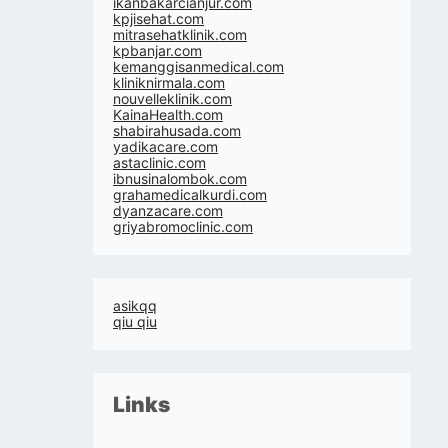
ikanbakarcianjur.com
kpjisehat.com
mitrasehatklinik.com
kpbanjar.com
kemanggisanmedical.com
kliniknirmala.com
nouvelleklinik.com
KainaHealth.com
shabirahusada.com
yadikacare.com
astaclinic.com
ibnusinalombok.com
grahamedicalkurdi.com
dyanzacare.com
griyabromoclinic.com
asikqq
qiu qiu
Links