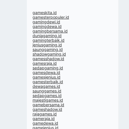
gameskita.id
gamesterpopuler.id
gamingdewi.id
gamingdewa.id
gamingbersama.id
duniagaming.id
gamingterbaik.id
jeniusgaming.id
saunggaming.id
shadowgaming.id
gamesshadow.id
gamesraja.id
sedapgaming.id
gamesdewa.id
gamesjenius.id
gamesterbaik.id
dewagames.id
saunggames.id
sedapgames.id
majestigames.id
gamebersama.id
gameshadow.id
rajagames.id
gameraja.id
gamedewa.id
gamejenius.id