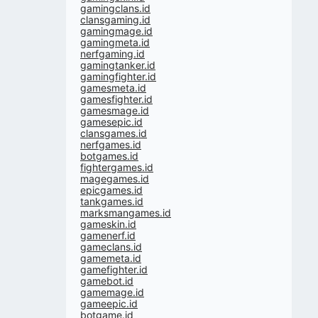
gamingclans.id
clansgaming.id
gamingmage.id
gamingmeta.id
nerfgaming.id
gamingtanker.id
gamingfighter.id
gamesmeta.id
gamesfighter.id
gamesmage.id
gamesepic.id
clansgames.id
nerfgames.id
botgames.id
fightergames.id
magegames.id
epicgames.id
tankgames.id
marksmangames.id
gameskin.id
gamenerf.id
gameclans.id
gamemeta.id
gamefighter.id
gamebot.id
gamemage.id
gameepic.id
botgame.id