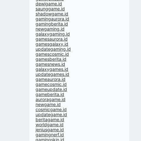
dewigame.id
saunggame.id
shadowgame.id
gamingaurora.id
gamingberita.id
newgaming.id
galaxygaming.id
gamesaurora.id
gamesgalaxy.id
updategaming.id
gamescosmic.id
gamesberita.id
gamesnews.id
galaxygames.id
updategames.id
gameaurora.id
gamecosmic.id
gameupdate.id
gameberita.id
auroragame.id
newgame.id
cosmicgame.id
updategame.id
beritagame.id
worldgame.id
jeniusgame.id
gamingnerf.id
gamingskin.id