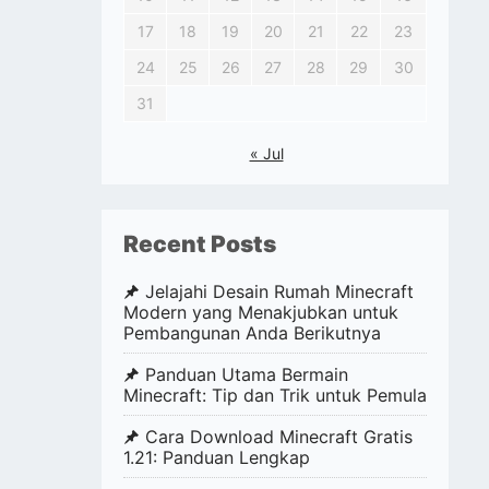
17
18
19
20
21
22
23
24
25
26
27
28
29
30
31
« Jul
Recent Posts
Jelajahi Desain Rumah Minecraft
Modern yang Menakjubkan untuk
Pembangunan Anda Berikutnya
Panduan Utama Bermain
Minecraft: Tip dan Trik untuk Pemula
Cara Download Minecraft Gratis
1.21: Panduan Lengkap