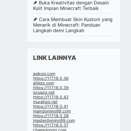
Buka Kreativitas dengan Desain
Kulit Impian Minecraft Terbaik
Cara Membuat Skin Kustom yang
Menarik di Minecraft: Panduan
Langkah demi Langkah
LINK LAINNYA
asikqq.com
https://117.18.0.36
ahliqq.com
https://117.18.0.39
jurusqq.net
https://117.18.0.42
murahqq.net
https://117.18.0.41
maindomino99.com
https://117.18.0.38
masterdomino99.com
https://117.18.0.37
championqq.com