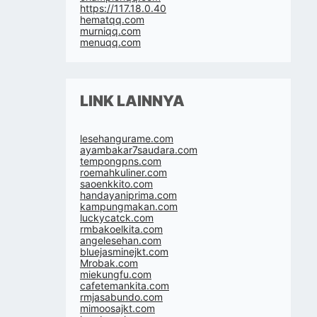
https://117.18.0.40
hematqq.com
murniqq.com
menuqq.com
LINK LAINNYA
lesehangurame.com
ayambakar7saudara.com
tempongpns.com
roemahkuliner.com
saoenkkito.com
handayaniprima.com
kampungmakan.com
luckycatck.com
rmbakoelkita.com
angelesehan.com
bluejasminejkt.com
Mrobak.com
miekungfu.com
cafetemankita.com
rmjasabundo.com
mimoosajkt.com