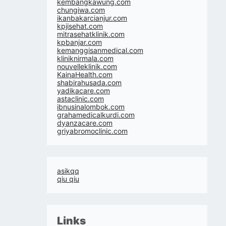
kembangkawung.com
chungiwa.com
ikanbakarcianjur.com
kpjisehat.com
mitrasehatklinik.com
kpbanjar.com
kemanggisanmedical.com
kliniknirmala.com
nouvelleklinik.com
KainaHealth.com
shabirahusada.com
yadikacare.com
astaclinic.com
ibnusinalombok.com
grahamedicalkurdi.com
dyanzacare.com
griyabromoclinic.com
asikqq
qiu qiu
Links