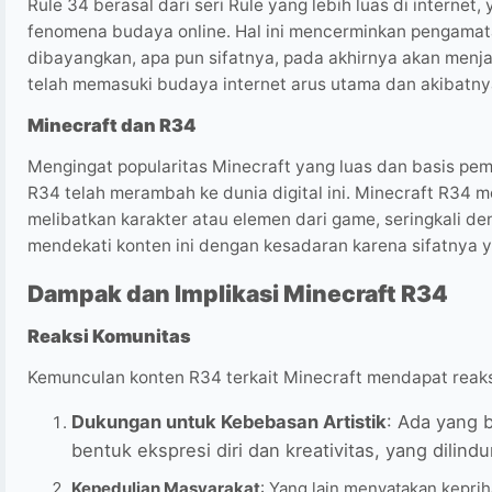
Rule 34 berasal dari seri Rule yang lebih luas di intern
fenomena budaya online. Hal ini mencerminkan pengama
dibayangkan, apa pun sifatnya, pada akhirnya akan menjad
telah memasuki budaya internet arus utama dan akibatn
Minecraft dan R34
Mengingat popularitas Minecraft yang luas dan basis pe
R34 telah merambah ke dunia digital ini. Minecraft R34 
melibatkan karakter atau elemen dari game, seringkali de
mendekati konten ini dengan kesadaran karena sifatnya 
Dampak dan Implikasi Minecraft R34
Reaksi Komunitas
Kemunculan konten R34 terkait Minecraft mendapat reak
Dukungan untuk Kebebasan Artistik
: Ada yang 
bentuk ekspresi diri dan kreativitas, yang dilin
Kepedulian Masyarakat
: Yang lain menyatakan keprih