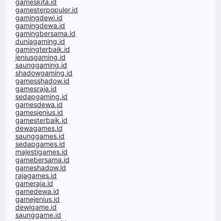
gameskita.id
gamesterpopuler.id
gamingdewi.id
gamingdewa.id
gamingbersama.id
duniagaming.id
gamingterbaik.id
jeniusgaming.id
saunggaming.id
shadowgaming.id
gamesshadow.id
gamesraja.id
sedapgaming.id
gamesdewa.id
gamesjenius.id
gamesterbaik.id
dewagames.id
saunggames.id
sedapgames.id
majestigames.id
gamebersama.id
gameshadow.id
rajagames.id
gameraja.id
gamedewa.id
gamejenius.id
dewigame.id
saunggame.id