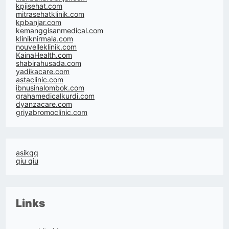
kpjisehat.com
mitrasehatklinik.com
kpbanjar.com
kemanggisanmedical.com
kliniknirmala.com
nouvelleklinik.com
KainaHealth.com
shabirahusada.com
yadikacare.com
astaclinic.com
ibnusinalombok.com
grahamedicalkurdi.com
dyanzacare.com
griyabromoclinic.com
asikqq
qiu qiu
Links