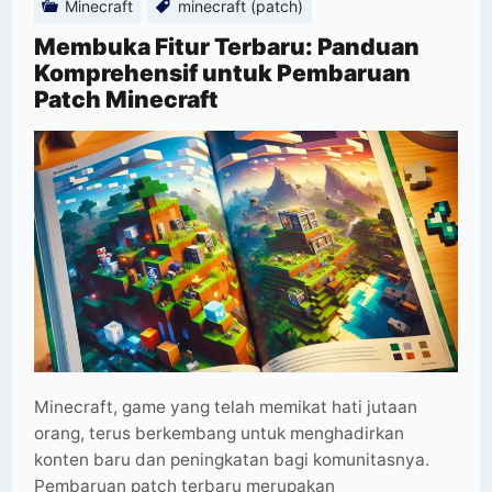
Minecraft
minecraft (patch)
Membuka Fitur Terbaru: Panduan
Komprehensif untuk Pembaruan
Patch Minecraft
Minecraft, game yang telah memikat hati jutaan
orang, terus berkembang untuk menghadirkan
konten baru dan peningkatan bagi komunitasnya.
Pembaruan patch terbaru merupakan