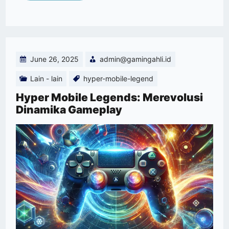
June 26, 2025
admin@gamingahli.id
Lain - lain
hyper-mobile-legend
Hyper Mobile Legends: Merevolusi
Dinamika Gameplay