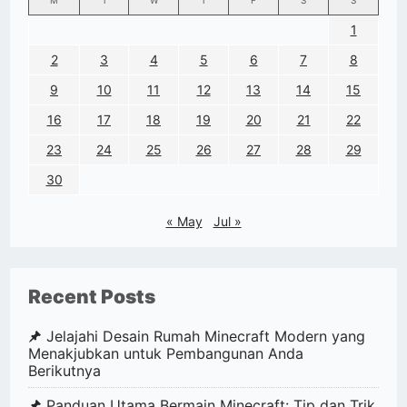
M
T
W
T
F
S
S
1
2
3
4
5
6
7
8
9
10
11
12
13
14
15
16
17
18
19
20
21
22
23
24
25
26
27
28
29
30
« May
Jul »
Recent Posts
Jelajahi Desain Rumah Minecraft Modern yang
Menakjubkan untuk Pembangunan Anda
Berikutnya
Panduan Utama Bermain Minecraft: Tip dan Trik