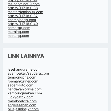
maindomino99.com
https://117.18.0.38
masterdomino99.com
https://117.18.0.37
championqq.com
https://117.18.0.40
hematqq.com
murniqq.com
menuqq.com
LINK LAINNYA
lesehangurame.com
ayambakar7saudara.com
tempongpns.com
roemahkuliner.com
saoenkkito.com
handayaniprima.com
kampungmakan.com
luckycatck.com
rmbakoelkita.com
angelesehan.com
bluejasminejkt.com