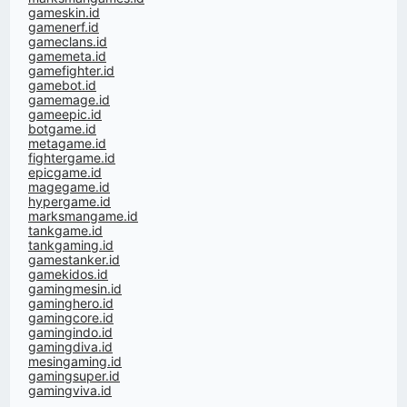
gameskin.id
gamenerf.id
gameclans.id
gamemeta.id
gamefighter.id
gamebot.id
gamemage.id
gameepic.id
botgame.id
metagame.id
fightergame.id
epicgame.id
magegame.id
hypergame.id
marksmangame.id
tankgame.id
tankgaming.id
gamestanker.id
gamekidos.id
gamingmesin.id
gaminghero.id
gamingcore.id
gamingindo.id
gamingdiva.id
mesingaming.id
gamingsuper.id
gamingviva.id