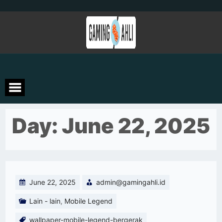
Skip
to
content
Day:
June 22, 2025
June 22, 2025
admin@gamingahli.id
Lain - lain
,
Mobile Legend
wallpaper-mobile-legend-bergerak