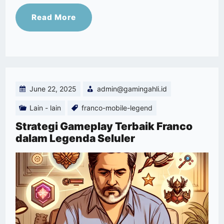
Read More
June 22, 2025
admin@gamingahli.id
Lain - lain
franco-mobile-legend
Strategi Gameplay Terbaik Franco
dalam Legenda Seluler