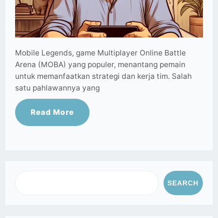
Mobile Legends, game Multiplayer Online Battle
Arena (MOBA) yang populer, menantang pemain
untuk memanfaatkan strategi dan kerja tim. Salah
satu pahlawannya yang
Read More
SEARCH