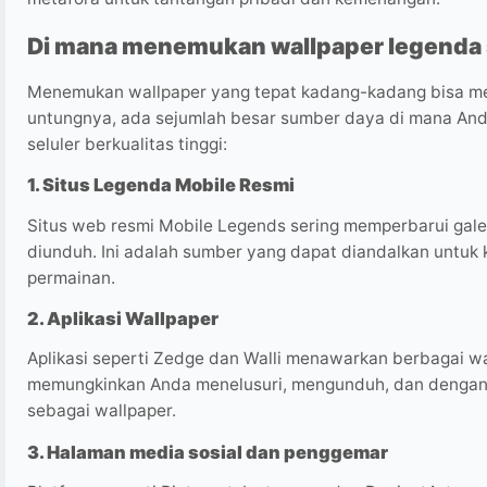
Di mana menemukan wallpaper legenda se
Menemukan wallpaper yang tepat kadang-kadang bisa men
untungnya, ada sejumlah besar sumber daya di mana An
seluler berkualitas tinggi:
1.
Situs Legenda Mobile Resmi
Situs web resmi Mobile Legends sering memperbarui galer
diunduh. Ini adalah sumber yang dapat diandalkan untuk k
permainan.
2.
Aplikasi Wallpaper
Aplikasi seperti Zedge dan Walli menawarkan berbagai wal
memungkinkan Anda menelusuri, mengunduh, dan dengan
sebagai wallpaper.
3.
Halaman media sosial dan penggemar