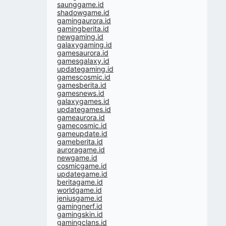
saunggame.id
shadowgame.id
gamingaurora.id
gamingberita.id
newgaming.id
galaxygaming.id
gamesaurora.id
gamesgalaxy.id
updategaming.id
gamescosmic.id
gamesberita.id
gamesnews.id
galaxygames.id
updategames.id
gameaurora.id
gamecosmic.id
gameupdate.id
gameberita.id
auroragame.id
newgame.id
cosmicgame.id
updategame.id
beritagame.id
worldgame.id
jeniusgame.id
gamingnerf.id
gamingskin.id
gamingclans.id