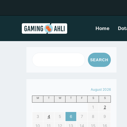
Skip
to
content
Home
Dot
SEARCH
August 2026
M
T
W
T
F
S
S
1
2
3
4
5
6
7
8
9
10
11
12
13
14
15
16