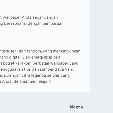
uat wallpaper Anda segar dengan
ng beresonansi dengan pembaruan
ntara seni dan fandom, yang memungkinkan
ng digital. Dari energi eksplosif
 potret karakter, berbagai wallpaper yang
 menggunakan tips dan sumber daya yang
nda dengan citra legenda seluler yang
 Anda. Selamat menjelajah!
Next