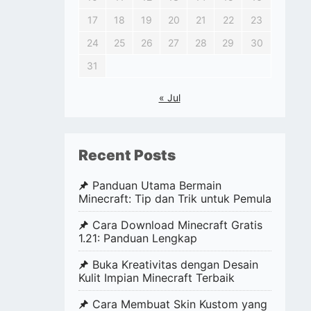
17
18
19
20
21
22
23
24
25
26
27
28
29
30
31
« Jul
Recent Posts
Panduan Utama Bermain
Minecraft: Tip dan Trik untuk Pemula
Cara Download Minecraft Gratis
1.21: Panduan Lengkap
Buka Kreativitas dengan Desain
Kulit Impian Minecraft Terbaik
Cara Membuat Skin Kustom yang