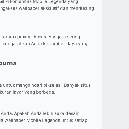
miliki komunitas Mobile Legends yang
engakses wallpaper eksklusif dan mendukung
u forum gaming khusus. Anggota sering
ti mengarahkan Anda ke sumber daya yang
purna
 untuk menghindari pikselasi. Banyak situs
kuran layar yang berbeda.
i Anda. Apakah Anda lebih suka desain
 ada wallpaper Mobile Legends untuk setiap