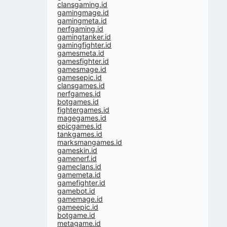
clansgaming.id
gamingmage.id
gamingmeta.id
nerfgaming.id
gamingtanker.id
gamingfighter.id
gamesmeta.id
gamesfighter.id
gamesmage.id
gamesepic.id
clansgames.id
nerfgames.id
botgames.id
fightergames.id
magegames.id
epicgames.id
tankgames.id
marksmangames.id
gameskin.id
gamenerf.id
gameclans.id
gamemeta.id
gamefighter.id
gamebot.id
gamemage.id
gameepic.id
botgame.id
metagame.id