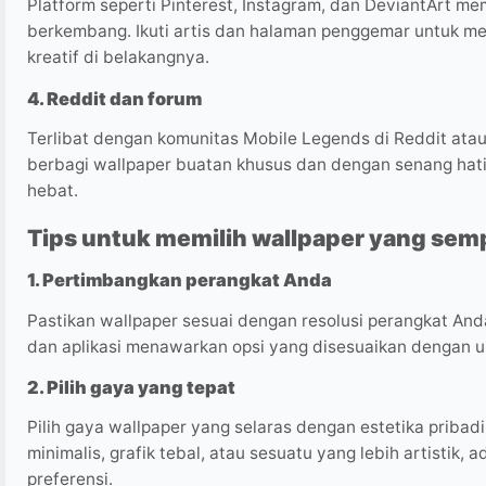
Platform seperti Pinterest, Instagram, dan DeviantArt me
berkembang. Ikuti artis dan halaman penggemar untuk m
kreatif di belakangnya.
4.
Reddit dan forum
Terlibat dengan komunitas Mobile Legends di Reddit ata
berbagi wallpaper buatan khusus dan dengan senang ha
hebat.
Tips untuk memilih wallpaper yang sem
1.
Pertimbangkan perangkat Anda
Pastikan wallpaper sesuai dengan resolusi perangkat Anda
dan aplikasi menawarkan opsi yang disesuaikan dengan u
2.
Pilih gaya yang tepat
Pilih gaya wallpaper yang selaras dengan estetika pribad
minimalis, grafik tebal, atau sesuatu yang lebih artistik,
preferensi.