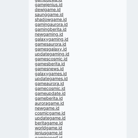
gamejenius.id
dewigame.id
saunggame.id
shadowgame.id
gamingaurora.id
gamingberita.id
newgaming.id
galaxygaming.id
gamesaurora.id
gamesgalaxy.id
updategaming.id
gamescosmic.id
gamesberita.id
gamesnews.id
galaxygames.id
updategames.id
gameaurora.id
gamecosmic.id
gameupdate.id
gameberita.id
auroragame.id
newgame.id
cosmicgame.id
updategame.id
beritagame.id
worldgame.id
jeniusgame.id
gamingnerf.id