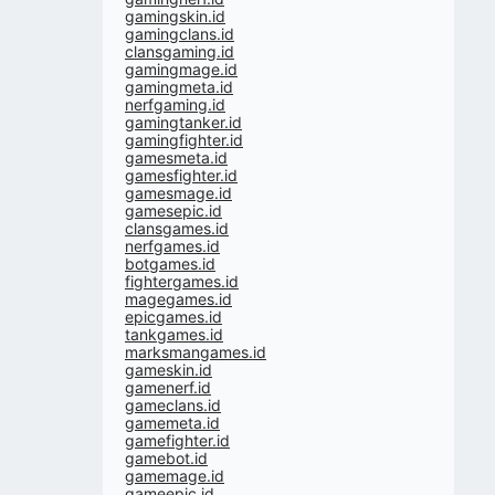
gamingskin.id
gamingclans.id
clansgaming.id
gamingmage.id
gamingmeta.id
nerfgaming.id
gamingtanker.id
gamingfighter.id
gamesmeta.id
gamesfighter.id
gamesmage.id
gamesepic.id
clansgames.id
nerfgames.id
botgames.id
fightergames.id
magegames.id
epicgames.id
tankgames.id
marksmangames.id
gameskin.id
gamenerf.id
gameclans.id
gamemeta.id
gamefighter.id
gamebot.id
gamemage.id
gameepic.id