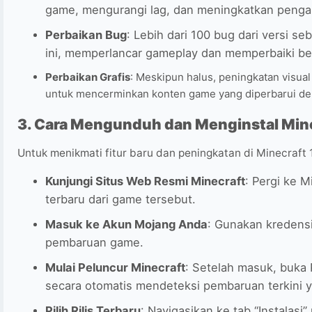
game, mengurangi lag, dan meningkatkan penga
Perbaikan Bug
: Lebih dari 100 bug dari versi s
ini, memperlancar gameplay dan memperbaiki b
Perbaikan Grafis
: Meskipun halus, peningkatan visua
untuk mencerminkan konten game yang diperbarui den
3. Cara Mengunduh dan Menginstal Mine
Untuk menikmati fitur baru dan peningkatan di Minecraft 1
Kunjungi Situs Web Resmi Minecraft
: Pergi ke 
terbaru dari game tersebut.
Masuk ke Akun Mojang Anda
: Gunakan kredens
pembaruan game.
Mulai Peluncur Minecraft
: Setelah masuk, buka 
secara otomatis mendeteksi pembaruan terkini y
Pilih Rilis Terbaru
: Navigasikan ke tab “Instalasi”