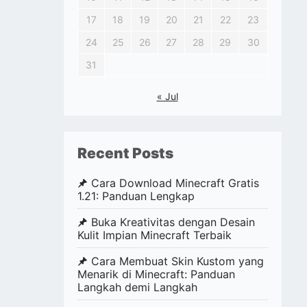
17
18
19
20
21
22
23
24
25
26
27
28
29
30
31
« Jul
Recent Posts
Cara Download Minecraft Gratis
1.21: Panduan Lengkap
Buka Kreativitas dengan Desain
Kulit Impian Minecraft Terbaik
Cara Membuat Skin Kustom yang
Menarik di Minecraft: Panduan
Langkah demi Langkah