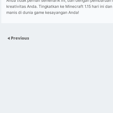
Anda tidak pernah semenarik ini, dan dengan pembaruan i
kreativitas Anda. Tingkatkan ke Minecraft 1.15 hari ini d
manis di dunia game kesayangan Anda!
Previous