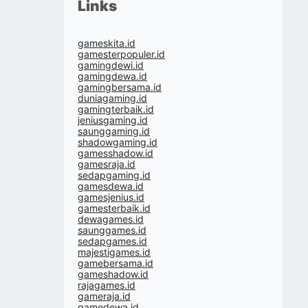
Links
gameskita.id
gamesterpopuler.id
gamingdewi.id
gamingdewa.id
gamingbersama.id
duniagaming.id
gamingterbaik.id
jeniusgaming.id
saunggaming.id
shadowgaming.id
gamesshadow.id
gamesraja.id
sedapgaming.id
gamesdewa.id
gamesjenius.id
gamesterbaik.id
dewagames.id
saunggames.id
sedapgames.id
majestigames.id
gamebersama.id
gameshadow.id
rajagames.id
gameraja.id
gamedewa.id