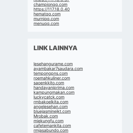
championqq.com
https://117.18.0.40
hematqq.com
murniqq.com
menuqq.com
LINK LAINNYA
lesehangurame.com
ayambakar7saudara.com
tempongpns.com
roemahkuliner.com
saoenkkito.com
handayaniprima.com
kampungmakan.com
luckycatck.com
rmbakoelkita.com
angelesehan.com
bluejasminejkt.com
Mrobak.com
miekungfu.com
cafetemankita.com
rmjasabundo.com