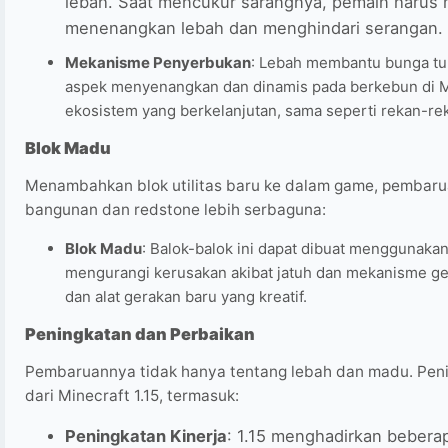
lebah. Saat mencukur sarangnya, pemain harus 
menenangkan lebah dan menghindari serangan.
Mekanisme Penyerbukan
: Lebah membantu bunga t
aspek menyenangkan dan dinamis pada berkebun di M
ekosistem yang berkelanjutan, sama seperti rekan-rek
Blok Madu
Menambahkan blok utilitas baru ke dalam game, pembar
bangunan dan redstone lebih serbaguna:
Blok Madu
: Balok-balok ini dapat dibuat menggunakan
mengurangi kerusakan akibat jatuh dan mekanisme g
dan alat gerakan baru yang kreatif.
Peningkatan dan Perbaikan
Pembaruannya tidak hanya tentang lebah dan madu. Peni
dari Minecraft 1.15, termasuk:
Peningkatan Kinerja
: 1.15 menghadirkan bebera