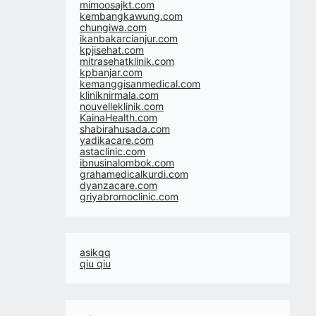
mimoosajkt.com
kembangkawung.com
chungiwa.com
ikanbakarcianjur.com
kpjisehat.com
mitrasehatklinik.com
kpbanjar.com
kemanggisanmedical.com
kliniknirmala.com
nouvelleklinik.com
KainaHealth.com
shabirahusada.com
yadikacare.com
astaclinic.com
ibnusinalombok.com
grahamedicalkurdi.com
dyanzacare.com
griyabromoclinic.com
asikqq
qiu qiu