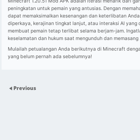
Minecraft 1.20.51 Mod APK adalah iterasi menarik dari g
peningkatan untuk pemain yang antusias. Dengan memahami
dapat memaksimalkan kesenangan dan keterlibatan Anda d
diperkaya, kerajinan tingkat lanjut, atau interaksi AI yang
membuat pemain tetap terlibat selama berjam-jam. Ingat
keselamatan dan hukum saat mengunduh dan memasang 
Mulailah petualangan Anda berikutnya di Minecraft deng
yang belum pernah ada sebelumnya!
Previous