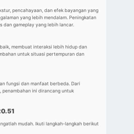
tekstur, pencahayaan, dan efek bayangan yang
ngalaman yang lebih mendalam. Peningkatan
tis dan gameplay yang lebih lancar.
 baik, membuat interaksi lebih hidup dan
mbahan untuk situasi pertempuran dan
an fungsi dan manfaat berbeda. Dari
f, penambahan ini dirancang untuk
20.51
gatlah mudah. Ikuti langkah-langkah berikut