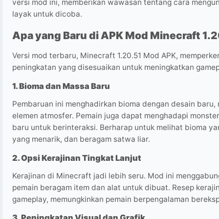
versi mod ini, memberikan wawasan tentang cara mengun
layak untuk dicoba.
Apa yang Baru di APK Mod Minecraft 1.
Versi mod terbaru, Minecraft 1.20.51 Mod APK, memperken
peningkatan yang disesuaikan untuk meningkatkan gamepla
1.
Bioma dan Massa Baru
Pembaruan ini menghadirkan bioma dengan desain baru, 
elemen atmosfer. Pemain juga dapat menghadapi monste
baru untuk berinteraksi. Berharap untuk melihat bioma ya
yang menarik, dan beragam satwa liar.
2.
Opsi Kerajinan Tingkat Lanjut
Kerajinan di Minecraft jadi lebih seru. Mod ini menggabung
pemain beragam item dan alat untuk dibuat. Resep kera
gameplay, memungkinkan pemain berpengalaman berekspe
3.
Peningkatan Visual dan Grafik