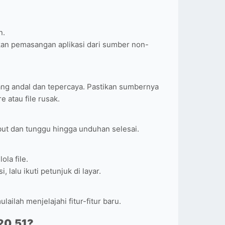
n.
kan pemasangan aplikasi dari sumber non-
yang andal dan tepercaya. Pastikan sumbernya
 atau file rusak.
ebut dan tunggu hingga unduhan selesai.
la file.
 lalu ikuti petunjuk di layar.
lailah menjelajahi fitur-fitur baru.
20.51?