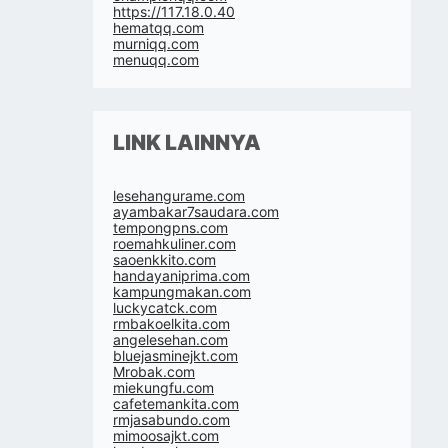
https://117.18.0.40
hematqq.com
murniqq.com
menuqq.com
LINK LAINNYA
lesehangurame.com
ayambakar7saudara.com
tempongpns.com
roemahkuliner.com
saoenkkito.com
handayaniprima.com
kampungmakan.com
luckycatck.com
rmbakoelkita.com
angelesehan.com
bluejasminejkt.com
Mrobak.com
miekungfu.com
cafetemankita.com
rmjasabundo.com
mimoosajkt.com