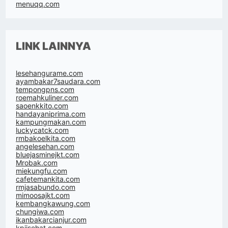
menuqq.com
LINK LAINNYA
lesehangurame.com
ayambakar7saudara.com
tempongpns.com
roemahkuliner.com
saoenkkito.com
handayaniprima.com
kampungmakan.com
luckycatck.com
rmbakoelkita.com
angelesehan.com
bluejasminejkt.com
Mrobak.com
miekungfu.com
cafetemankita.com
rmjasabundo.com
mimoosajkt.com
kembangkawung.com
chungiwa.com
ikanbakarcianjur.com
kpjisehat.com