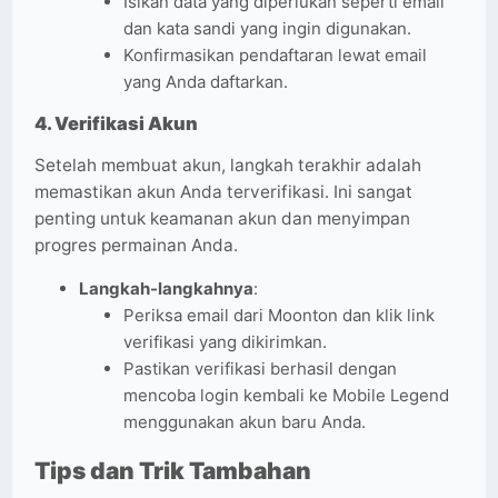
Isikan data yang diperlukan seperti email
dan kata sandi yang ingin digunakan.
Konfirmasikan pendaftaran lewat email
yang Anda daftarkan.
4. Verifikasi Akun
Setelah membuat akun, langkah terakhir adalah
memastikan akun Anda terverifikasi. Ini sangat
penting untuk keamanan akun dan menyimpan
progres permainan Anda.
Langkah-langkahnya
:
Periksa email dari Moonton dan klik link
verifikasi yang dikirimkan.
Pastikan verifikasi berhasil dengan
mencoba login kembali ke Mobile Legend
menggunakan akun baru Anda.
Tips dan Trik Tambahan