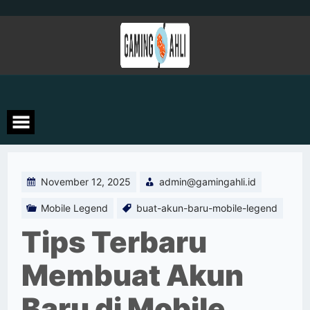
Skip
to
content
November 12, 2025
admin@gamingahli.id
Mobile Legend
buat-akun-baru-mobile-legend
Tips Terbaru
Membuat Akun
Baru di Mobile