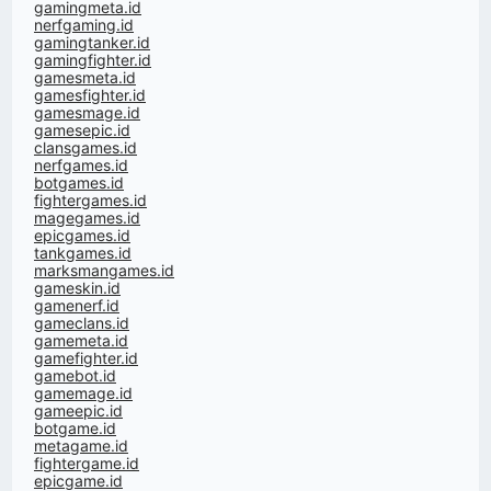
gamingmeta.id
nerfgaming.id
gamingtanker.id
gamingfighter.id
gamesmeta.id
gamesfighter.id
gamesmage.id
gamesepic.id
clansgames.id
nerfgames.id
botgames.id
fightergames.id
magegames.id
epicgames.id
tankgames.id
marksmangames.id
gameskin.id
gamenerf.id
gameclans.id
gamemeta.id
gamefighter.id
gamebot.id
gamemage.id
gameepic.id
botgame.id
metagame.id
fightergame.id
epicgame.id