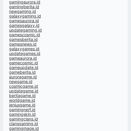
gamingaurora.id
gamingberita.id
newgaming.id
galaxygaming.id
gamesaurora.id
gamesgalaxy.id
updategaming.id
gamescosmic.id
gamesberita.id
gamesnews.id
galaxygames.id
updategames.id
gameaurora.id
gamecosmic.id
gameupdate.id
gameberita.id
auroragame.id
newgame.id
cosmicgame.id
updategame.id
beritagame.id
worldgame.id
jeniusgame.id
gamingnerf.id
gamingskin.id
gamingclans.id
clansgaming.id
gamingmage.id