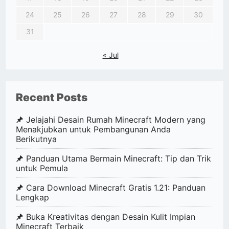
24
25
26
27
28
29
30
31
« Jul
Recent Posts
Jelajahi Desain Rumah Minecraft Modern yang
Menakjubkan untuk Pembangunan Anda
Berikutnya
Panduan Utama Bermain Minecraft: Tip dan Trik
untuk Pemula
Cara Download Minecraft Gratis 1.21: Panduan
Lengkap
Buka Kreativitas dengan Desain Kulit Impian
Minecraft Terbaik