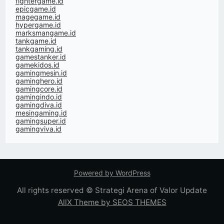
fightergame.id
epicgame.id
magegame.id
hypergame.id
marksmangame.id
tankgame.id
tankgaming.id
gamestanker.id
gamekidos.id
gamingmesin.id
gaminghero.id
gamingcore.id
gamingindo.id
gamingdiva.id
mesingaming.id
gamingsuper.id
gamingviva.id
Powered by WordPress
All rights reserved © Strategi Arena of Valor Update
AllX Theme by SEOS THEMES