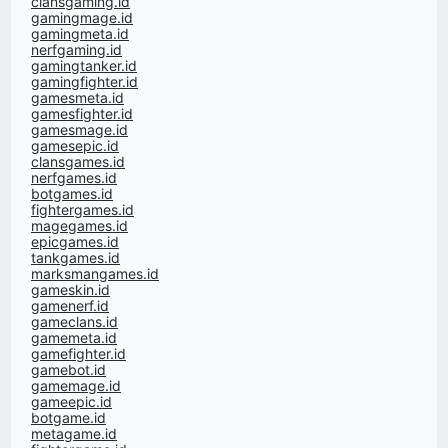
clansgaming.id
gamingmage.id
gamingmeta.id
nerfgaming.id
gamingtanker.id
gamingfighter.id
gamesmeta.id
gamesfighter.id
gamesmage.id
gamesepic.id
clansgames.id
nerfgames.id
botgames.id
fightergames.id
magegames.id
epicgames.id
tankgames.id
marksmangames.id
gameskin.id
gamenerf.id
gameclans.id
gamemeta.id
gamefighter.id
gamebot.id
gamemage.id
gameepic.id
botgame.id
metagame.id