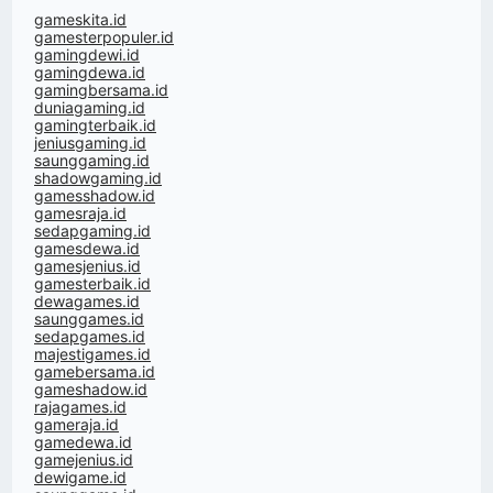
gameskita.id
gamesterpopuler.id
gamingdewi.id
gamingdewa.id
gamingbersama.id
duniagaming.id
gamingterbaik.id
jeniusgaming.id
saunggaming.id
shadowgaming.id
gamesshadow.id
gamesraja.id
sedapgaming.id
gamesdewa.id
gamesjenius.id
gamesterbaik.id
dewagames.id
saunggames.id
sedapgames.id
majestigames.id
gamebersama.id
gameshadow.id
rajagames.id
gameraja.id
gamedewa.id
gamejenius.id
dewigame.id