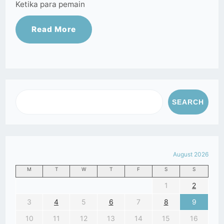
Ketika para pemain
Read More
SEARCH
August 2026
M
T
W
T
F
S
S
1
2
3
4
5
6
7
8
9
10
11
12
13
14
15
16