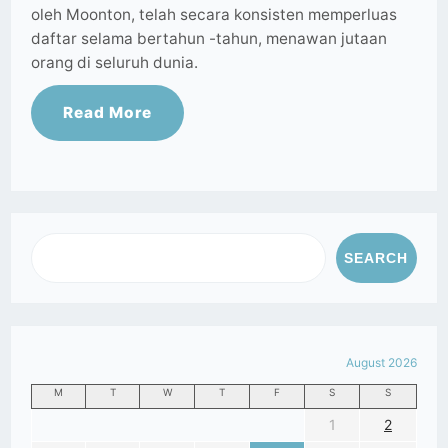
oleh Moonton, telah secara konsisten memperluas
daftar selama bertahun -tahun, menawan jutaan
orang di seluruh dunia.
Read More
SEARCH
August 2026
M
T
W
T
F
S
S
1
2