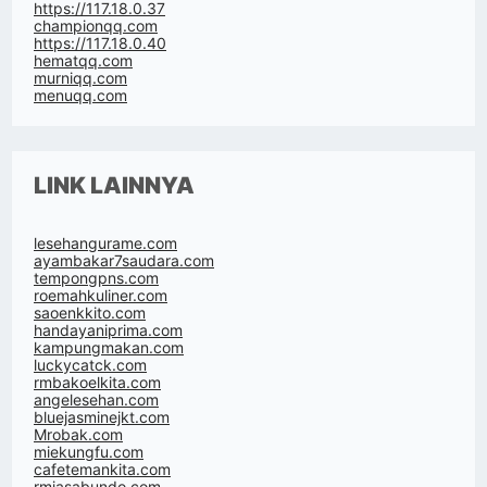
https://117.18.0.37
championqq.com
https://117.18.0.40
hematqq.com
murniqq.com
menuqq.com
LINK LAINNYA
lesehangurame.com
ayambakar7saudara.com
tempongpns.com
roemahkuliner.com
saoenkkito.com
handayaniprima.com
kampungmakan.com
luckycatck.com
rmbakoelkita.com
angelesehan.com
bluejasminejkt.com
Mrobak.com
miekungfu.com
cafetemankita.com
rmjasabundo.com