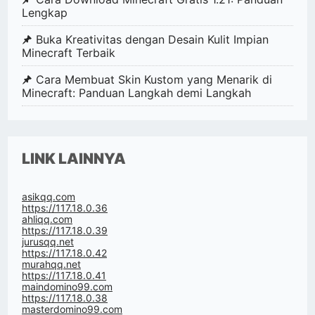
Lengkap
Buka Kreativitas dengan Desain Kulit Impian
Minecraft Terbaik
Cara Membuat Skin Kustom yang Menarik di
Minecraft: Panduan Langkah demi Langkah
LINK LAINNYA
asikqq.com
https://117.18.0.36
ahliqq.com
https://117.18.0.39
jurusqq.net
https://117.18.0.42
murahqq.net
https://117.18.0.41
maindomino99.com
https://117.18.0.38
masterdomino99.com