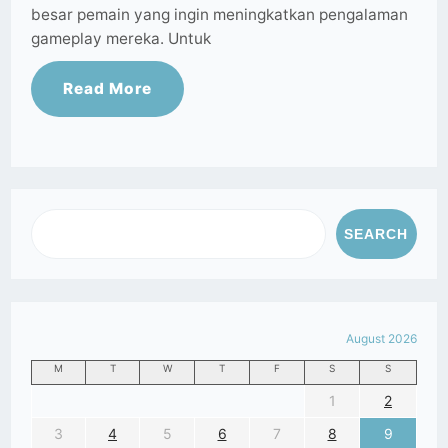
besar pemain yang ingin meningkatkan pengalaman
gameplay mereka. Untuk
Read More
SEARCH
August 2026
M
T
W
T
F
S
S
1
2
3
4
5
6
7
8
9