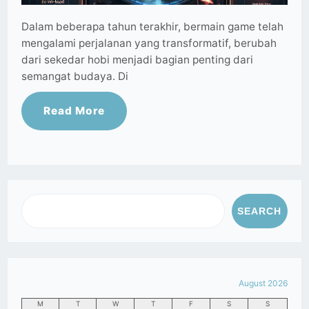
Dalam beberapa tahun terakhir, bermain game telah
mengalami perjalanan yang transformatif, berubah
dari sekedar hobi menjadi bagian penting dari
semangat budaya. Di
Read More
SEARCH
August 2026
M
T
W
T
F
S
S