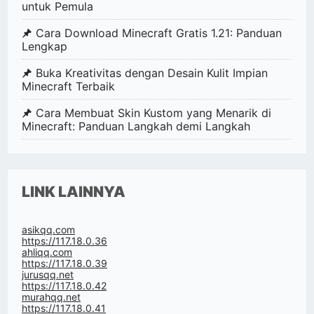
untuk Pemula
Cara Download Minecraft Gratis 1.21: Panduan
Lengkap
Buka Kreativitas dengan Desain Kulit Impian
Minecraft Terbaik
Cara Membuat Skin Kustom yang Menarik di
Minecraft: Panduan Langkah demi Langkah
LINK LAINNYA
asikqq.com
https://117.18.0.36
ahliqq.com
https://117.18.0.39
jurusqq.net
https://117.18.0.42
murahqq.net
https://117.18.0.41