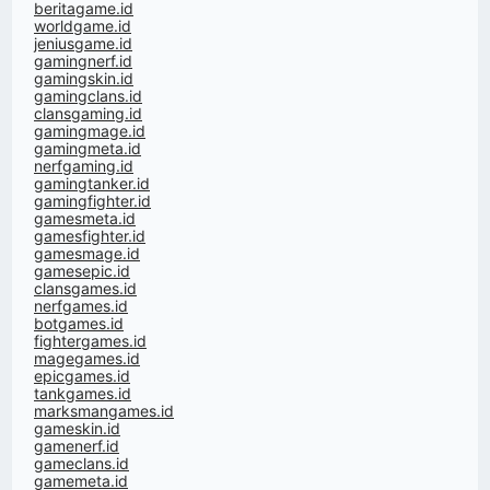
beritagame.id
worldgame.id
jeniusgame.id
gamingnerf.id
gamingskin.id
gamingclans.id
clansgaming.id
gamingmage.id
gamingmeta.id
nerfgaming.id
gamingtanker.id
gamingfighter.id
gamesmeta.id
gamesfighter.id
gamesmage.id
gamesepic.id
clansgames.id
nerfgames.id
botgames.id
fightergames.id
magegames.id
epicgames.id
tankgames.id
marksmangames.id
gameskin.id
gamenerf.id
gameclans.id
gamemeta.id