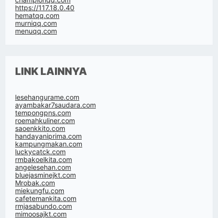
https://117.18.0.40
hematqq.com
murniqq.com
menuqq.com
LINK LAINNYA
lesehangurame.com
ayambakar7saudara.com
tempongpns.com
roemahkuliner.com
saoenkkito.com
handayaniprima.com
kampungmakan.com
luckycatck.com
rmbakoelkita.com
angelesehan.com
bluejasminejkt.com
Mrobak.com
miekungfu.com
cafetemankita.com
rmjasabundo.com
mimoosajkt.com