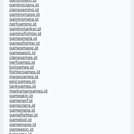
gamingclans.id
clansgaming.id
gamingmage.id
gamingmeta.id
nerfgaming.id
gamingtanker.id
gamingfighter.id
gamesmeta.id
gamesfighter.id
gamesmage.id
gamesepic.id
clansgames.id
nerfgames.id
botgames.id
fightergames.id
magegames.id
epicgames.id
tankgames.id
marksmangames.id
gameskin.id
gamenerf.id
gameclans.id
gamemeta.id
gamefighter.id
gamebot.id
gamemage.id
gameepic.id
botgame.id