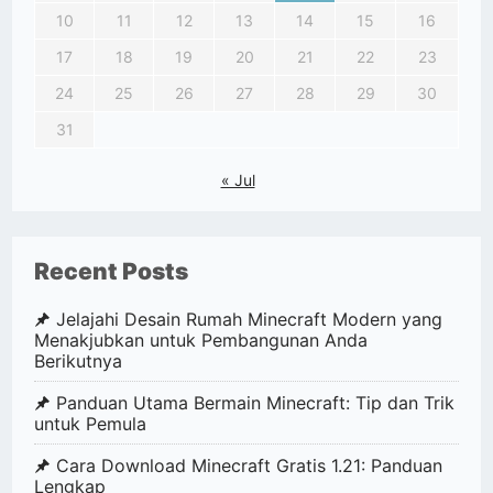
10
11
12
13
14
15
16
17
18
19
20
21
22
23
24
25
26
27
28
29
30
31
« Jul
Recent Posts
Jelajahi Desain Rumah Minecraft Modern yang
Menakjubkan untuk Pembangunan Anda
Berikutnya
Panduan Utama Bermain Minecraft: Tip dan Trik
untuk Pemula
Cara Download Minecraft Gratis 1.21: Panduan
Lengkap