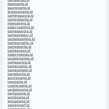
dewigame.id
saunggame.id
shadowgame.id
gamingaurora.id
gamingberita.id
newgaming.id
galaxygaming.id
gamesaurora.id
gamesgalaxy.id
updategaming.id
gamescosmic.id
gamesberita.id
gamesnews.id
galaxygames.id
updategames.id
gameaurora.id
gamecosmic.id
gameupdate.id
gameberita.id
auroragame.id
newgame.id
cosmicgame.id
updategame.id
beritagame.id
worldgame.id
jeniusgame.id
gamingnerf.id
gamingskin.id