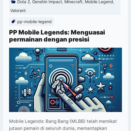
Dota 2
,
Genshin Impact
,
Minecraft
,
Mobile Legend
,
Valorant
pp-mobile-legend
PP Mobile Legends: Menguasai
permainan dengan presisi
Mobile Legends: Bang Bang (MLBB) telah memikat
jutaan pemain di seluruh dunia, memantapkan