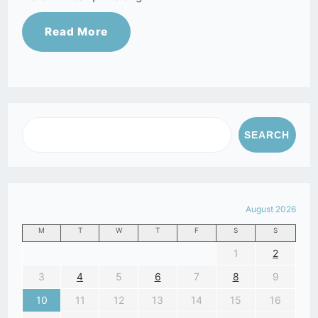
Read More
SEARCH
August 2026
M
T
W
T
F
S
S
1
2
3
4
5
6
7
8
9
10
11
12
13
14
15
16