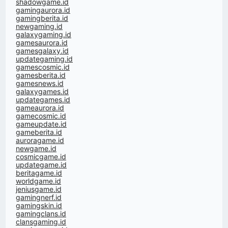
shadowgame.id
gamingaurora.id
gamingberita.id
newgaming.id
galaxygaming.id
gamesaurora.id
gamesgalaxy.id
updategaming.id
gamescosmic.id
gamesberita.id
gamesnews.id
galaxygames.id
updategames.id
gameaurora.id
gamecosmic.id
gameupdate.id
gameberita.id
auroragame.id
newgame.id
cosmicgame.id
updategame.id
beritagame.id
worldgame.id
jeniusgame.id
gamingnerf.id
gamingskin.id
gamingclans.id
clansgaming.id