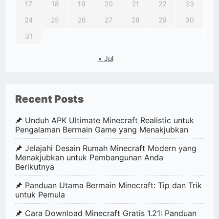
17
18
19
20
21
22
23
24
25
26
27
28
29
30
31
« Jul
Recent Posts
Unduh APK Ultimate Minecraft Realistic untuk
Pengalaman Bermain Game yang Menakjubkan
Jelajahi Desain Rumah Minecraft Modern yang
Menakjubkan untuk Pembangunan Anda
Berikutnya
Panduan Utama Bermain Minecraft: Tip dan Trik
untuk Pemula
Cara Download Minecraft Gratis 1.21: Panduan