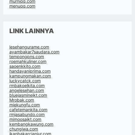
murniqq.com
menuqq.com
LINK LAINNYA
lesehangurame.com
ayambakar7saudara.com
tempongpns.com
roemahkuliner.com
saoenkkito.com
handayaniprima.com
kampungmakan.com
luckycatck.com
rmbakoelkita.com
angelesehan.com
bluejasminejkt.com
Mrobak.com
miekungfu.com
cafetemankita.com
rmjasabundo.com
mimoosajkt.com
kembangkawung.com
chungiwa.com
ikanbakarcianjur.com