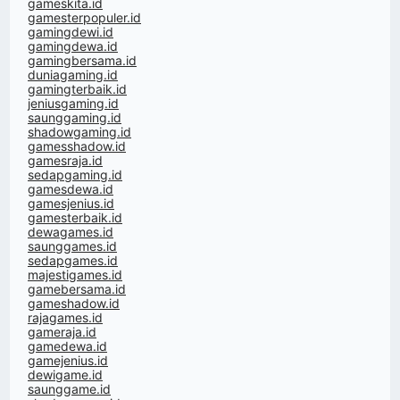
gameskita.id
gamesterpopuler.id
gamingdewi.id
gamingdewa.id
gamingbersama.id
duniagaming.id
gamingterbaik.id
jeniusgaming.id
saunggaming.id
shadowgaming.id
gamesshadow.id
gamesraja.id
sedapgaming.id
gamesdewa.id
gamesjenius.id
gamesterbaik.id
dewagames.id
saunggames.id
sedapgames.id
majestigames.id
gamebersama.id
gameshadow.id
rajagames.id
gameraja.id
gamedewa.id
gamejenius.id
dewigame.id
saunggame.id