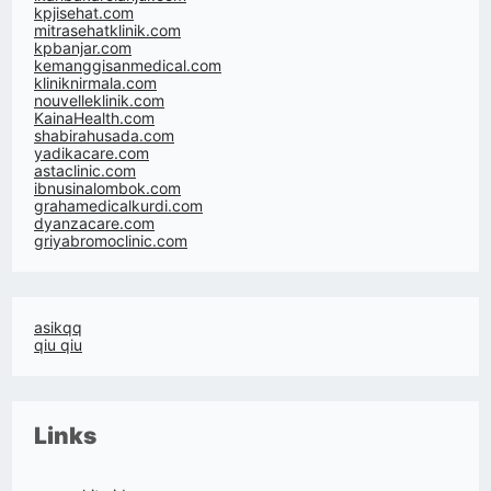
kpjisehat.com
mitrasehatklinik.com
kpbanjar.com
kemanggisanmedical.com
kliniknirmala.com
nouvelleklinik.com
KainaHealth.com
shabirahusada.com
yadikacare.com
astaclinic.com
ibnusinalombok.com
grahamedicalkurdi.com
dyanzacare.com
griyabromoclinic.com
asikqq
qiu qiu
Links