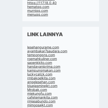
https://117.18.0.40
hematqq.com
murniqq.com
menuqq.com
LINK LAINNYA
lesehangurame.com
ayambakar7saudara.com
tempongpns.com
roemahkuliner.com
saoenkkito.com
handayaniprima.com
kampungmakan.com
luckycatck.com
rmbakoelkita.com
angelesehan.com
bluejasminejkt.com
Mrobak.com
miekungfu.com
cafetemankita.com
rmjasabundo.com
mimoosajkt.com