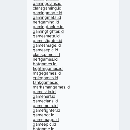
gamingclans.id
clansgaming.id
gamingmage.id
gamingmeta.id
nerfgaming.id
gamingtanker.id
gamingfighter.id
gamesmeta.id
gamesfighter.id
gamesmage.id
gamesepic.id
clansgames.id
nerfgames.id
botgames.id
fightergames.id
magegames.id
epicgames.id
tankgames.id
marksmangames.id
gameskin.id
gamenerf.id
gameclans.id
gamemeta.id
gamefighter.id
gamebot.id
gamemage.id
gameepic.id
botgame.id