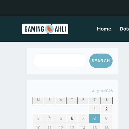
Skip
to
content
Home
Dot
SEARCH
August 2026
M
T
W
T
F
S
S
1
2
3
4
5
6
7
8
9
10
11
12
13
14
15
16