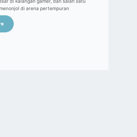
sar di kalangan gamer, dan salah satu
 menonjol di arena pertempuran
re