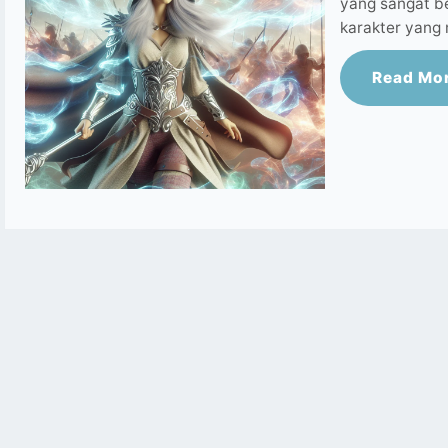
yang sangat be
karakter yang
Read Mo