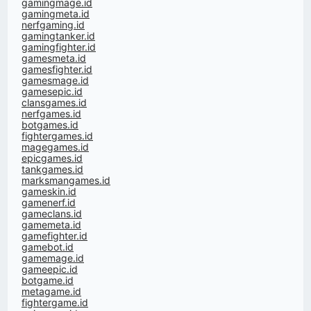
gamingmage.id
gamingmeta.id
nerfgaming.id
gamingtanker.id
gamingfighter.id
gamesmeta.id
gamesfighter.id
gamesmage.id
gamesepic.id
clansgames.id
nerfgames.id
botgames.id
fightergames.id
magegames.id
epicgames.id
tankgames.id
marksmangames.id
gameskin.id
gamenerf.id
gameclans.id
gamemeta.id
gamefighter.id
gamebot.id
gamemage.id
gameepic.id
botgame.id
metagame.id
fightergame.id