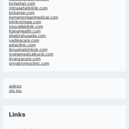
kpjisehat.com
mitrasehatklinik.com
kpbanjar.com
kemanggisanmedical.com
kliniknirmala.com
nouvelleklinik.com
KainaHealth.com
shabirahusada.com
yadikacare.com
astaclinic.com
ibnusinalombok.com
grahamedicalkurdi.com
dyanzacare.com
griyabromoclinic.com
asikqq
qiu qiu
Links