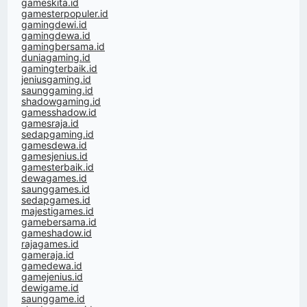
gameskita.id
gamesterpopuler.id
gamingdewi.id
gamingdewa.id
gamingbersama.id
duniagaming.id
gamingterbaik.id
jeniusgaming.id
saunggaming.id
shadowgaming.id
gamesshadow.id
gamesraja.id
sedapgaming.id
gamesdewa.id
gamesjenius.id
gamesterbaik.id
dewagames.id
saunggames.id
sedapgames.id
majestigames.id
gamebersama.id
gameshadow.id
rajagames.id
gameraja.id
gamedewa.id
gamejenius.id
dewigame.id
saunggame.id