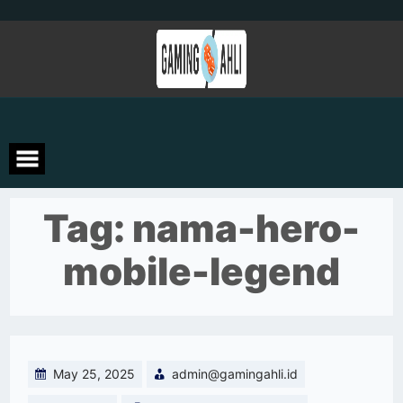
Skip
to
content
Tag:
nama-hero-
mobile-legend
May 25, 2025
admin@gamingahli.id