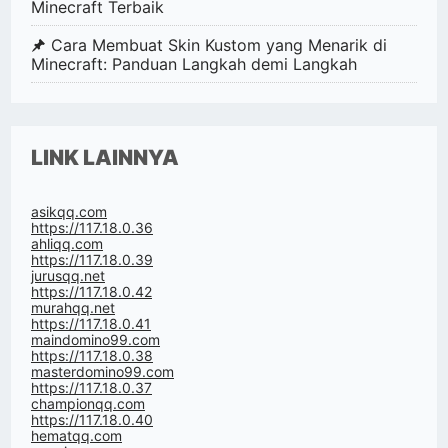
Minecraft Terbaik
Cara Membuat Skin Kustom yang Menarik di
Minecraft: Panduan Langkah demi Langkah
LINK LAINNYA
asikqq.com
https://117.18.0.36
ahliqq.com
https://117.18.0.39
jurusqq.net
https://117.18.0.42
murahqq.net
https://117.18.0.41
maindomino99.com
https://117.18.0.38
masterdomino99.com
https://117.18.0.37
championqq.com
https://117.18.0.40
hematqq.com