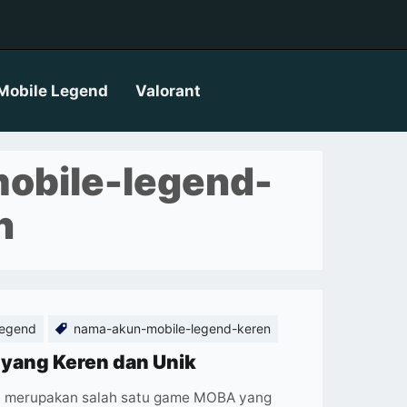
Mobile Legend
Valorant
obile-legend-
n
Legend
nama-akun-mobile-legend-keren
yang Keren dan Unik
 merupakan salah satu game MOBA yang