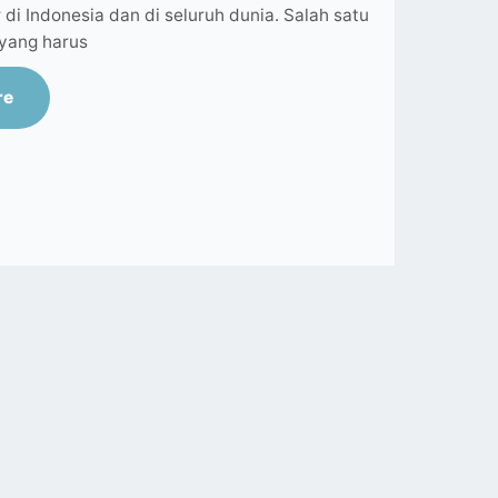
 di Indonesia dan di seluruh dunia. Salah satu
 yang harus
re