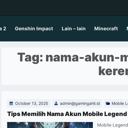
a 2
Genshin Impact
Lain – lain
Minecraft
Tag:
nama-akun-m
kere
October 13, 2025
admin@gamingahli.id
Mobile 
Tips Memilih Nama Akun Mobile Legend 
Mobile Legend