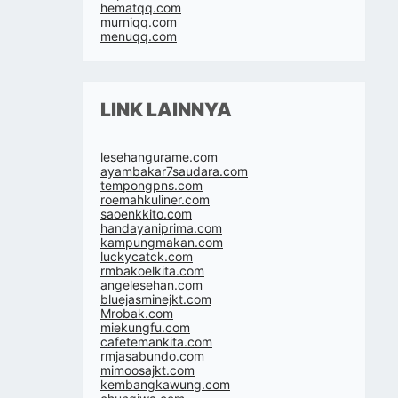
hematqq.com
murniqq.com
menuqq.com
LINK LAINNYA
lesehangurame.com
ayambakar7saudara.com
tempongpns.com
roemahkuliner.com
saoenkkito.com
handayaniprima.com
kampungmakan.com
luckycatck.com
rmbakoelkita.com
angelesehan.com
bluejasminejkt.com
Mrobak.com
miekungfu.com
cafetemankita.com
rmjasabundo.com
mimoosajkt.com
kembangkawung.com