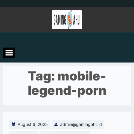
Skip
to
content
Tag:
mobile-
legend-porn
August 6, 2025
admin@gamingahli.id