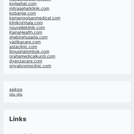
kpjisehat.com
mitrasehatklinik.com
kpbanjar.com
kemanggisanmedical.com
kliniknirmala.com
nouvelleklinik.com
KainaHealth.com
shabirahusada.com
yadikacare.com
astaclinic.com
ibnusinalombok.com
grahamedicalkurdi.com
dyanzacare.com
griyabromoclinic.com
asikqq
qiu qiu
Links