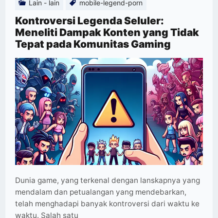
Lain - lain
mobile-legend-porn
Kontroversi Legenda Seluler:
Meneliti Dampak Konten yang Tidak
Tepat pada Komunitas Gaming
Dunia game, yang terkenal dengan lanskapnya yang
mendalam dan petualangan yang mendebarkan,
telah menghadapi banyak kontroversi dari waktu ke
waktu. Salah satu