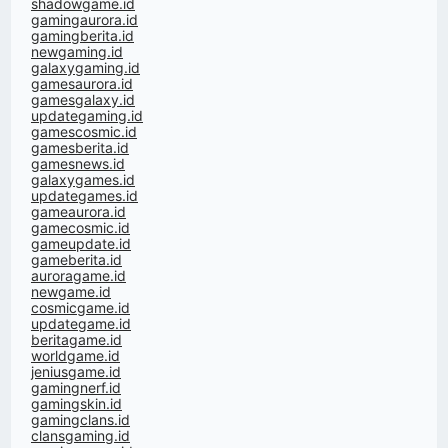
shadowgame.id
gamingaurora.id
gamingberita.id
newgaming.id
galaxygaming.id
gamesaurora.id
gamesgalaxy.id
updategaming.id
gamescosmic.id
gamesberita.id
gamesnews.id
galaxygames.id
updategames.id
gameaurora.id
gamecosmic.id
gameupdate.id
gameberita.id
auroragame.id
newgame.id
cosmicgame.id
updategame.id
beritagame.id
worldgame.id
jeniusgame.id
gamingnerf.id
gamingskin.id
gamingclans.id
clansgaming.id