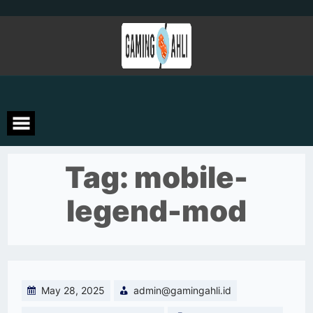
Skip
to
content
Tag:
mobile-
legend-mod
May 28, 2025
admin@gamingahli.id