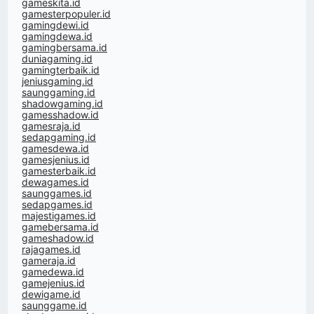
gameskita.id
gamesterpopuler.id
gamingdewi.id
gamingdewa.id
gamingbersama.id
duniagaming.id
gamingterbaik.id
jeniusgaming.id
saunggaming.id
shadowgaming.id
gamesshadow.id
gamesraja.id
sedapgaming.id
gamesdewa.id
gamesjenius.id
gamesterbaik.id
dewagames.id
saunggames.id
sedapgames.id
majestigames.id
gamebersama.id
gameshadow.id
rajagames.id
gameraja.id
gamedewa.id
gamejenius.id
dewigame.id
saunggame.id