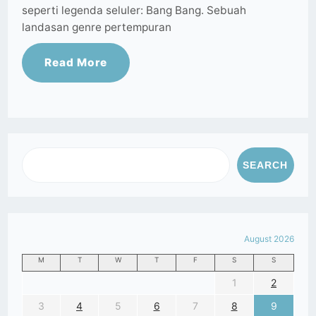
seperti legenda seluler: Bang Bang. Sebuah
landasan genre pertempuran
Read More
SEARCH
August 2026
M
T
W
T
F
S
S
1
2
3
4
5
6
7
8
9