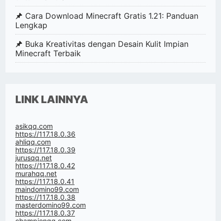
Cara Download Minecraft Gratis 1.21: Panduan
Lengkap
Buka Kreativitas dengan Desain Kulit Impian
Minecraft Terbaik
LINK LAINNYA
asikqq.com
https://117.18.0.36
ahliqq.com
https://117.18.0.39
jurusqq.net
https://117.18.0.42
murahqq.net
https://117.18.0.41
maindomino99.com
https://117.18.0.38
masterdomino99.com
https://117.18.0.37
championqq.com