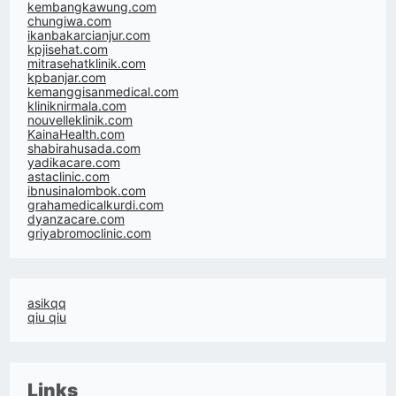
kembangkawung.com
chungiwa.com
ikanbakarcianjur.com
kpjisehat.com
mitrasehatklinik.com
kpbanjar.com
kemanggisanmedical.com
kliniknirmala.com
nouvelleklinik.com
KainaHealth.com
shabirahusada.com
yadikacare.com
astaclinic.com
ibnusinalombok.com
grahamedicalkurdi.com
dyanzacare.com
griyabromoclinic.com
asikqq
qiu qiu
Links