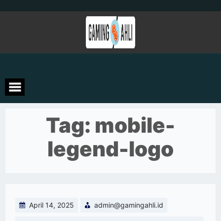
Skip
to
content
Tag:
mobile-
legend-logo
April 14, 2025
admin@gamingahli.id