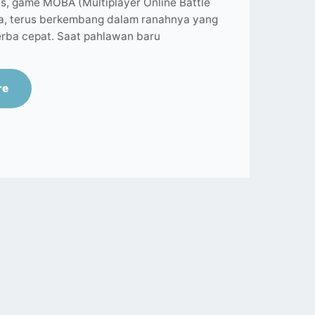
s, game MOBA (Multiplayer Online Battle
a, terus berkembang dalam ranahnya yang
erba cepat. Saat pahlawan baru
re