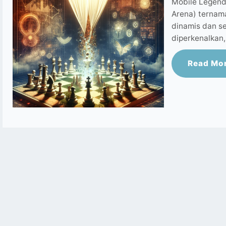
Mobile Legend
Arena) ternam
dinamis dan s
diperkenalkan,
Read Mo