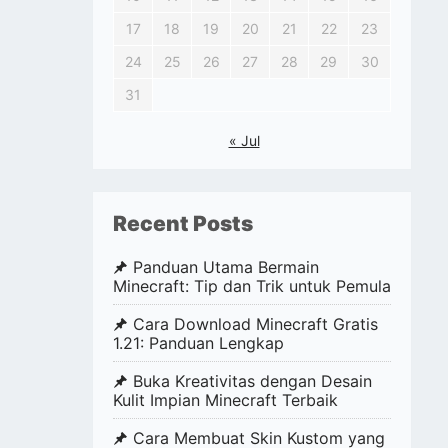
17
18
19
20
21
22
23
24
25
26
27
28
29
30
31
« Jul
Recent Posts
Panduan Utama Bermain
Minecraft: Tip dan Trik untuk Pemula
Cara Download Minecraft Gratis
1.21: Panduan Lengkap
Buka Kreativitas dengan Desain
Kulit Impian Minecraft Terbaik
Cara Membuat Skin Kustom yang