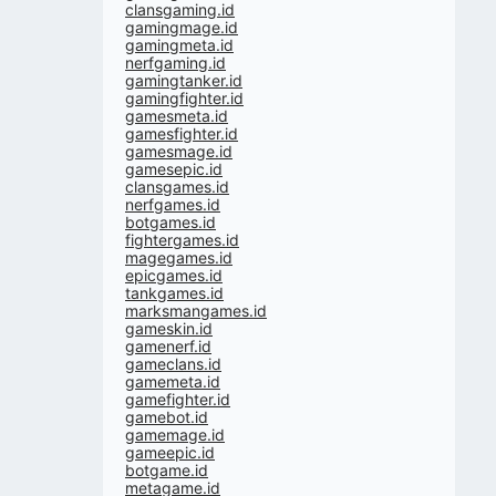
clansgaming.id
gamingmage.id
gamingmeta.id
nerfgaming.id
gamingtanker.id
gamingfighter.id
gamesmeta.id
gamesfighter.id
gamesmage.id
gamesepic.id
clansgames.id
nerfgames.id
botgames.id
fightergames.id
magegames.id
epicgames.id
tankgames.id
marksmangames.id
gameskin.id
gamenerf.id
gameclans.id
gamemeta.id
gamefighter.id
gamebot.id
gamemage.id
gameepic.id
botgame.id
metagame.id