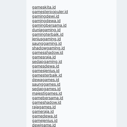
gameskita.id
gamesterpopuler.id
gamingdewi.id
gamingdewa.id
gamingbersama.id
duniagaming.id
gamingterbaik.id
jeniusgaming.id
saunggaming.id
shadowgaming.id
gamesshadow.id
gamesraja.id
sedapgaming.id
gamesdewa.id
gamesjenius.id
gamesterbaik.id
dewagames.id
saunggames.id
sedapgames.id
majestigames.id
gamebersama.id
gameshadow.id
rajagames.id
gameraja.id
gamedewa.id
gamejenius.id
dewigame.id