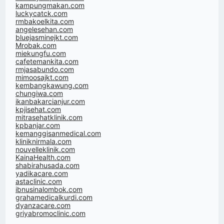
kampungmakan.com
luckycatck.com
rmbakoelkita.com
angelesehan.com
bluejasminejkt.com
Mrobak.com
miekungfu.com
cafetemankita.com
rmjasabundo.com
mimoosajkt.com
kembangkawung.com
chungiwa.com
ikanbakarcianjur.com
kpjisehat.com
mitrasehatklinik.com
kpbanjar.com
kemanggisanmedical.com
kliniknirmala.com
nouvelleklinik.com
KainaHealth.com
shabirahusada.com
yadikacare.com
astaclinic.com
ibnusinalombok.com
grahamedicalkurdi.com
dyanzacare.com
griyabromoclinic.com