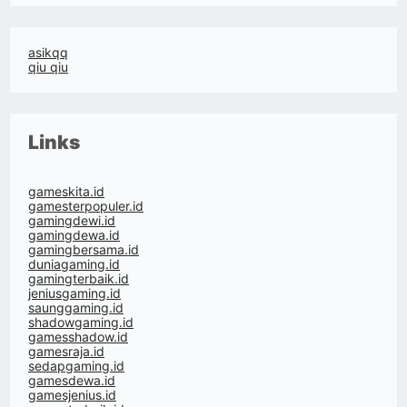
asikqq
qiu qiu
Links
gameskita.id
gamesterpopuler.id
gamingdewi.id
gamingdewa.id
gamingbersama.id
duniagaming.id
gamingterbaik.id
jeniusgaming.id
saunggaming.id
shadowgaming.id
gamesshadow.id
gamesraja.id
sedapgaming.id
gamesdewa.id
gamesjenius.id