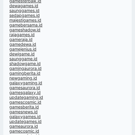
gamesterbaik.id
dewagames.id
saunggames.id
sedapgames.id
majestigames.id
gamebersama.id
gameshadow.id
rajagames.id
gameraja.id
gamedewa.id
gamejenius.id
dewigame.id
saunggame.id
shadowgame.id
gamingaurora.id
gamingberita.id
newgaming.id
galaxygaming.id
gamesaurora.id
gamesgalaxy.id
updategaming.id
gamescosmic.id
gamesberita.id
gamesnews.id
galaxygames.id
updategames.id
gameaurora.id
gamecosmic.id