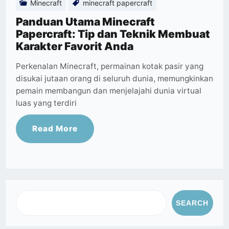
Minecraft
minecraft papercraft
Panduan Utama Minecraft
Papercraft: Tip dan Teknik Membuat
Karakter Favorit Anda
Perkenalan Minecraft, permainan kotak pasir yang
disukai jutaan orang di seluruh dunia, memungkinkan
pemain membangun dan menjelajahi dunia virtual
luas yang terdiri
Read More
SEARCH