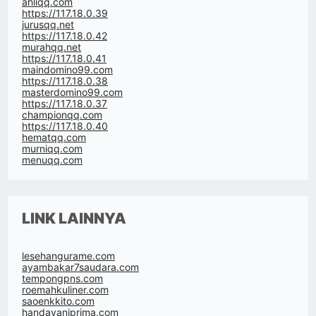
ahliqq.com
https://117.18.0.39
jurusqq.net
https://117.18.0.42
murahqq.net
https://117.18.0.41
maindomino99.com
https://117.18.0.38
masterdomino99.com
https://117.18.0.37
championqq.com
https://117.18.0.40
hematqq.com
murniqq.com
menuqq.com
LINK LAINNYA
lesehangurame.com
ayambakar7saudara.com
tempongpns.com
roemahkuliner.com
saoenkkito.com
handayaniprima.com