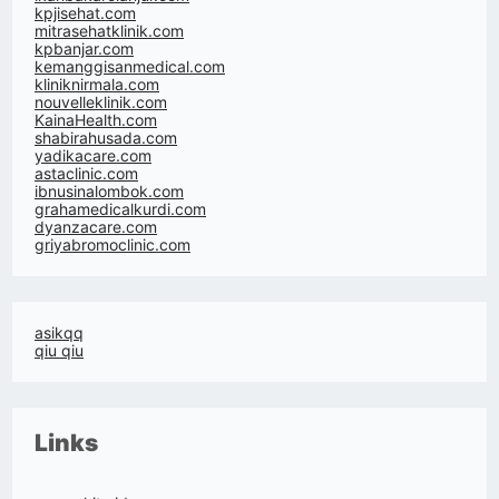
kpjisehat.com
mitrasehatklinik.com
kpbanjar.com
kemanggisanmedical.com
kliniknirmala.com
nouvelleklinik.com
KainaHealth.com
shabirahusada.com
yadikacare.com
astaclinic.com
ibnusinalombok.com
grahamedicalkurdi.com
dyanzacare.com
griyabromoclinic.com
asikqq
qiu qiu
Links