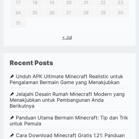
17
18
19
20
21
22
23
24
25
26
27
28
29
30
31
« Jul
Recent Posts
Unduh APK Ultimate Minecraft Realistic untuk
Pengalaman Bermain Game yang Menakjubkan
Jelajahi Desain Rumah Minecraft Modern yang
Menakjubkan untuk Pembangunan Anda
Berikutnya
Panduan Utama Bermain Minecraft: Tip dan Trik
untuk Pemula
Cara Download Minecraft Gratis 1.21: Panduan