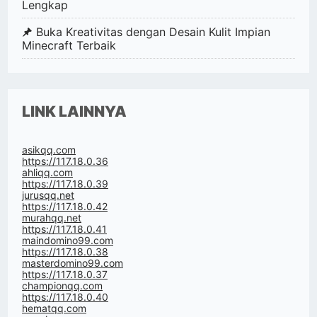
Lengkap
Buka Kreativitas dengan Desain Kulit Impian
Minecraft Terbaik
LINK LAINNYA
asikqq.com
https://117.18.0.36
ahliqq.com
https://117.18.0.39
jurusqq.net
https://117.18.0.42
murahqq.net
https://117.18.0.41
maindomino99.com
https://117.18.0.38
masterdomino99.com
https://117.18.0.37
championqq.com
https://117.18.0.40
hematqq.com