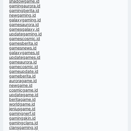
shadowgame.id
gamingaurora.id
gamingberita.id
newgaming.id
galaxygaming.id
gamesaurora.id
gamesgalaxy.id
updategaming.id
gamescosmic.id
gamesberita.id
gamesnews.id
galaxygames.id
updategames.id
gameaurora.id
gamecosmic.id
gameupdate.id
gameberita.id
auroragame.id
newgame.id
cosmicgame.id
updategame.id
beritagame.id
worldgame.id
jeniusgame.id
gamingnerf.id
gamingskin.id
gamingclans.id
clansgaming.id