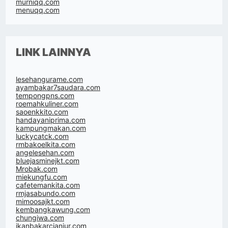
murniqq.com
menuqq.com
LINK LAINNYA
lesehangurame.com
ayambakar7saudara.com
tempongpns.com
roemahkuliner.com
saoenkkito.com
handayaniprima.com
kampungmakan.com
luckycatck.com
rmbakoelkita.com
angelesehan.com
bluejasminejkt.com
Mrobak.com
miekungfu.com
cafetemankita.com
rmjasabundo.com
mimoosajkt.com
kembangkawung.com
chungiwa.com
ikanbakarcianjur.com