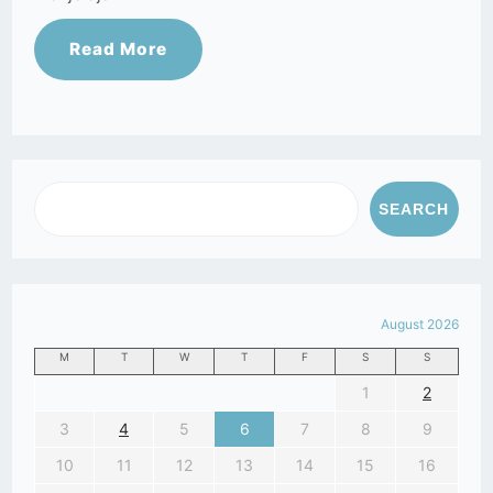
Read More
SEARCH
August 2026
M
T
W
T
F
S
S
1
2
3
4
5
6
7
8
9
10
11
12
13
14
15
16