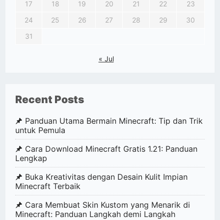
17
18
19
20
21
22
23
24
25
26
27
28
29
30
31
« Jul
Recent Posts
Panduan Utama Bermain Minecraft: Tip dan Trik
untuk Pemula
Cara Download Minecraft Gratis 1.21: Panduan
Lengkap
Buka Kreativitas dengan Desain Kulit Impian
Minecraft Terbaik
Cara Membuat Skin Kustom yang Menarik di
Minecraft: Panduan Langkah demi Langkah