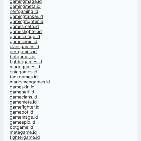
gamingmage.id
gamingmeta.id
nerfgaming.id
gamingtanker.id
gamingfighter.id
gamesmeta.id
gamesfighter.id
gamesmage.id
gamesepic.id
clansgames.id
nerfgames.id
botgames.id
fightergames.id
magegames.id
epicgames.id
tankgames.id
marksmangames.id
gameskin.id
gamenerf.id
gameclans.id
gamemeta.id
gamefighter.id
gamebot.id
gamemage.id
gameepic.id
botgame.id
metagame.id
fightergame.id