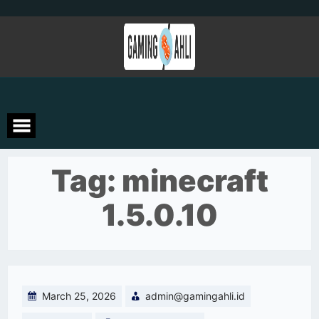
Skip
to
content
Tag:
minecraft
1.5.0.10
March 25, 2026
admin@gamingahli.id