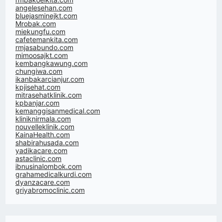
angelesehan.com
bluejasminejkt.com
Mrobak.com
miekungfu.com
cafetemankita.com
rmjasabundo.com
mimoosajkt.com
kembangkawung.com
chungiwa.com
ikanbakarcianjur.com
kpjisehat.com
mitrasehatklinik.com
kpbanjar.com
kemanggisanmedical.com
kliniknirmala.com
nouvelleklinik.com
KainaHealth.com
shabirahusada.com
yadikacare.com
astaclinic.com
ibnusinalombok.com
grahamedicalkurdi.com
dyanzacare.com
griyabromoclinic.com