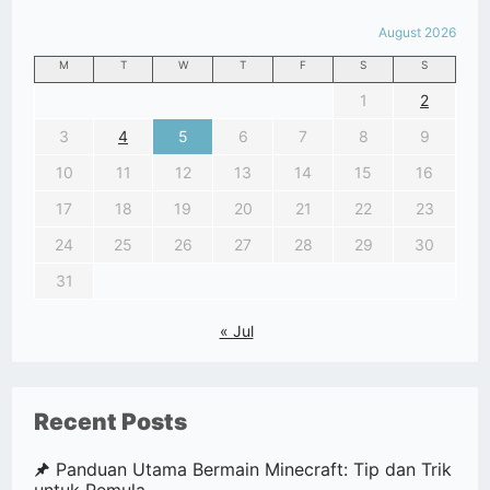
August 2026
M
T
W
T
F
S
S
1
2
3
4
5
6
7
8
9
10
11
12
13
14
15
16
17
18
19
20
21
22
23
24
25
26
27
28
29
30
31
« Jul
Recent Posts
Panduan Utama Bermain Minecraft: Tip dan Trik