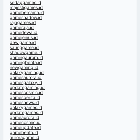
sedapgames.id
majestigames.id
gamebersama.id
gameshadow.id
rajagames.id
gameraja.id
gamedewa.id
gamejenius.id
dewigame.id
saunggame.id
shadowgame.id
gamingaurora.id
gamingberita.id
newgaming.id
galaxygaming.id
gamesaurora.id
gamesgalaxy.id
updategaming.id
gamescosmic.id
gamesberita.id
gamesnews.id
galaxygames.id
updategames.id
gameaurora.id
gamecosmic.id
gameupdate.id
gameberita.id
auroragame.id