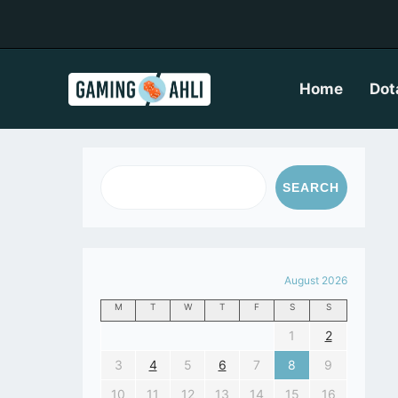
Skip
to
content
Home
Dot
SEARCH
August 2026
M
T
W
T
F
S
S
1
2
3
4
5
6
7
8
9
10
11
12
13
14
15
16