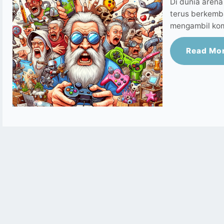
Di dunia aren
terus berkemb
mengambil kom
Read Mo