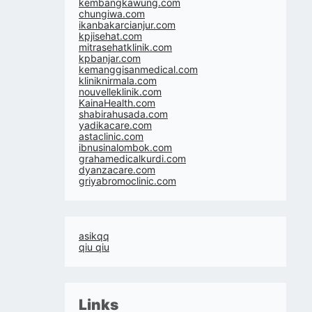
kembangkawung.com
chungiwa.com
ikanbakarcianjur.com
kpjisehat.com
mitrasehatklinik.com
kpbanjar.com
kemanggisanmedical.com
kliniknirmala.com
nouvelleklinik.com
KainaHealth.com
shabirahusada.com
yadikacare.com
astaclinic.com
ibnusinalombok.com
grahamedicalkurdi.com
dyanzacare.com
griyabromoclinic.com
asikqq
qiu qiu
Links