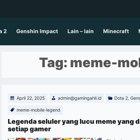
a 2
Genshin Impact
Lain – lain
Minecraft
Tag:
meme-mob
April 22, 2025
admin@gamingahli.id
Dota 2
,
Gens
meme-mobile-legend
Legenda seluler yang lucu meme yang 
setiap gamer