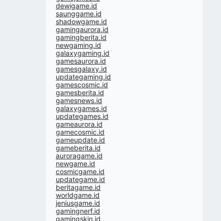
dewigame.id
saunggame.id
shadowgame.id
gamingaurora.id
gamingberita.id
newgaming.id
galaxygaming.id
gamesaurora.id
gamesgalaxy.id
updategaming.id
gamescosmic.id
gamesberita.id
gamesnews.id
galaxygames.id
updategames.id
gameaurora.id
gamecosmic.id
gameupdate.id
gameberita.id
auroragame.id
newgame.id
cosmicgame.id
updategame.id
beritagame.id
worldgame.id
jeniusgame.id
gamingnerf.id
gamingskin.id