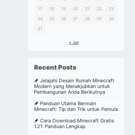
17
18
19
20
21
22
23
24
25
26
27
28
29
30
31
« Jul
Recent Posts
Jelajahi Desain Rumah Minecraft
Modern yang Menakjubkan untuk
Pembangunan Anda Berikutnya
Panduan Utama Bermain
Minecraft: Tip dan Trik untuk Pemula
Cara Download Minecraft Gratis
1.21: Panduan Lengkap