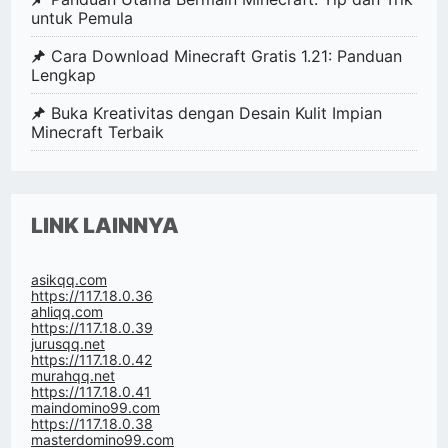
untuk Pemula
Cara Download Minecraft Gratis 1.21: Panduan
Lengkap
Buka Kreativitas dengan Desain Kulit Impian
Minecraft Terbaik
LINK LAINNYA
asikqq.com
https://117.18.0.36
ahliqq.com
https://117.18.0.39
jurusqq.net
https://117.18.0.42
murahqq.net
https://117.18.0.41
maindomino99.com
https://117.18.0.38
masterdomino99.com