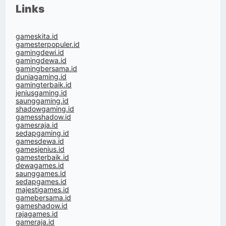
Links
gameskita.id
gamesterpopuler.id
gamingdewi.id
gamingdewa.id
gamingbersama.id
duniagaming.id
gamingterbaik.id
jeniusgaming.id
saunggaming.id
shadowgaming.id
gamesshadow.id
gamesraja.id
sedapgaming.id
gamesdewa.id
gamesjenius.id
gamesterbaik.id
dewagames.id
saunggames.id
sedapgames.id
majestigames.id
gamebersama.id
gameshadow.id
rajagames.id
gameraja.id