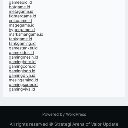
gameepic.id
botgame.id
metagame.id
fightergame.id
epicgame.id
magegame.id
hypergame.id
marksmangame.id
tankgame.id
tankgaming.id
gamestanker.id
gamekidos.id
gamingmesin.id
gaminghero.id
gamingcore.id
gamingindo.id
gamingdiva.id
mesingaming.id
gamingsuper.id
gamingviva.id
Powered by WordPress
All rights reserved © Strategi Arena of Valor Update