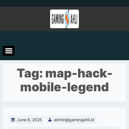
Skip
to
content
Tag:
map-hack-
mobile-legend
June 8, 2025
admin@gamingahli.id