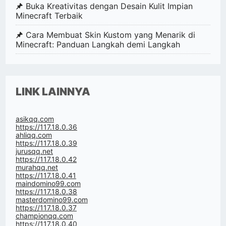
Buka Kreativitas dengan Desain Kulit Impian
Minecraft Terbaik
Cara Membuat Skin Kustom yang Menarik di
Minecraft: Panduan Langkah demi Langkah
LINK LAINNYA
asikqq.com
https://117.18.0.36
ahliqq.com
https://117.18.0.39
jurusqq.net
https://117.18.0.42
murahqq.net
https://117.18.0.41
maindomino99.com
https://117.18.0.38
masterdomino99.com
https://117.18.0.37
championqq.com
https://117.18.0.40