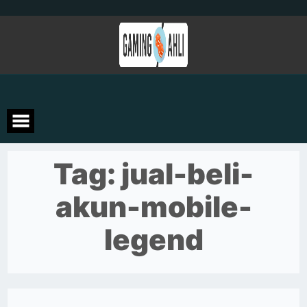
Skip
to
content
Tag:
jual-beli-
akun-mobile-
legend