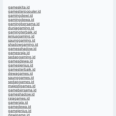
gameskita.id
gamesterpopuler.id
gamingdewi.id
gamingdewa.id
gamingbersama.id
duniagaming.id
gamingterbaik.id
jeniusgaming.id
saunggaming.id
shadowgaming.id
gamesshadow.id
gamesraja.id
sedapgaming.id
gamesdewa.id
gamesjenius.id
gamesterbaik.id
dewagames.id
saunggames.id
sedapgames.id
majestigames.id
gamebersama.id
gameshadow.id
rajagames.id
gameraja.id
gamedewa.id
gamejenius.id
dewigame.id