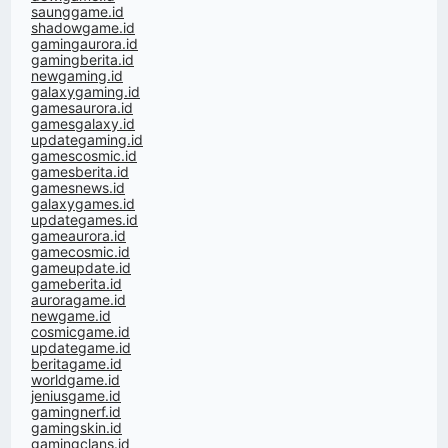
saunggame.id
shadowgame.id
gamingaurora.id
gamingberita.id
newgaming.id
galaxygaming.id
gamesaurora.id
gamesgalaxy.id
updategaming.id
gamescosmic.id
gamesberita.id
gamesnews.id
galaxygames.id
updategames.id
gameaurora.id
gamecosmic.id
gameupdate.id
gameberita.id
auroragame.id
newgame.id
cosmicgame.id
updategame.id
beritagame.id
worldgame.id
jeniusgame.id
gamingnerf.id
gamingskin.id
gamingclans.id