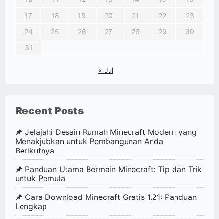
17
18
19
20
21
22
23
24
25
26
27
28
29
30
31
« Jul
Recent Posts
Jelajahi Desain Rumah Minecraft Modern yang
Menakjubkan untuk Pembangunan Anda
Berikutnya
Panduan Utama Bermain Minecraft: Tip dan Trik
untuk Pemula
Cara Download Minecraft Gratis 1.21: Panduan
Lengkap