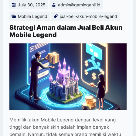
July 30, 2025
admin@gamingahli.id
Mobile Legend
jual-beli-akun-mobile-legend
Strategi Aman dalam Jual Beli Akun
Mobile Legend
Memiliki akun Mobile Legend dengan level yang
tinggi dan banyak skin adalah impian banyak
pemain. Namun, tidak semua orang memiliki waktu