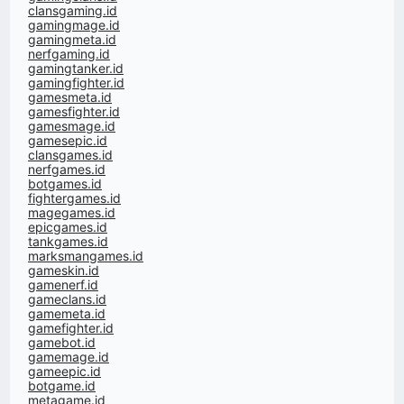
clansgaming.id
gamingmage.id
gamingmeta.id
nerfgaming.id
gamingtanker.id
gamingfighter.id
gamesmeta.id
gamesfighter.id
gamesmage.id
gamesepic.id
clansgames.id
nerfgames.id
botgames.id
fightergames.id
magegames.id
epicgames.id
tankgames.id
marksmangames.id
gameskin.id
gamenerf.id
gameclans.id
gamemeta.id
gamefighter.id
gamebot.id
gamemage.id
gameepic.id
botgame.id
metagame.id