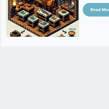
Read Mo