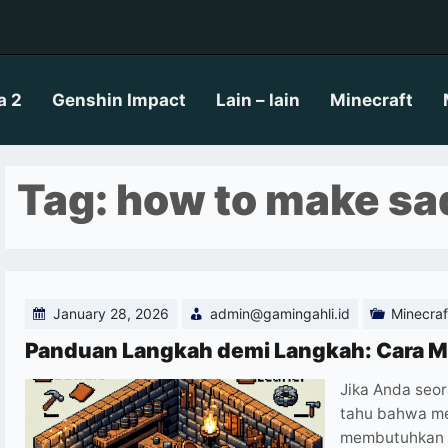
a 2
Genshin Impact
Lain – lain
Minecraft
Tag:
how to make sad
January 28, 2026
admin@gamingahli.id
Minecraf
Panduan Langkah demi Langkah: Cara M
Jika Anda seor
tahu bahwa men
membutuhkan tr