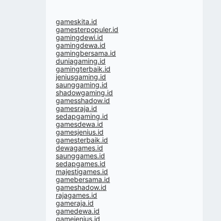
gameskita.id
gamesterpopuler.id
gamingdewi.id
gamingdewa.id
gamingbersama.id
duniagaming.id
gamingterbaik.id
jeniusgaming.id
saunggaming.id
shadowgaming.id
gamesshadow.id
gamesraja.id
sedapgaming.id
gamesdewa.id
gamesjenius.id
gamesterbaik.id
dewagames.id
saunggames.id
sedapgames.id
majestigames.id
gamebersama.id
gameshadow.id
rajagames.id
gameraja.id
gamedewa.id
gamejenius.id