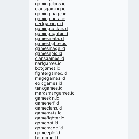
gamingclans.id
clansgaming.id
gamingmage.id
gamingmeta.id
nerfgaming.id
gamingtanker.id
gamingfighter.id
gamesmeta.id
gamesfighter.id
gamesmage.id
gamesepic.id
clansgames.id
nerfgames.id
botgames.id
fightergames.id
magegames.id
epicgames.id
tankgames.id
marksmangames.id
gameskin.id
gamenerf.id
gameclans.id
gamemeta.id
gamefighter.id
gamebot.id
gamemage.id
gameepic.id
botgame.id