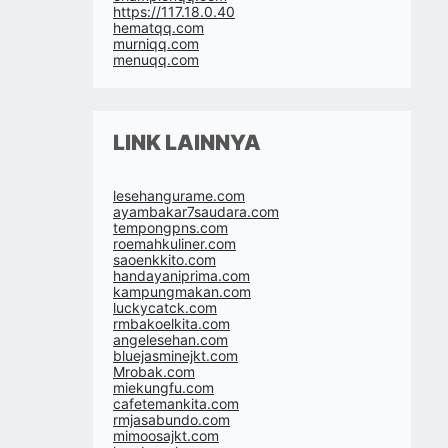
https://117.18.0.40
hematqq.com
murniqq.com
menuqq.com
LINK LAINNYA
lesehangurame.com
ayambakar7saudara.com
tempongpns.com
roemahkuliner.com
saoenkkito.com
handayaniprima.com
kampungmakan.com
luckycatck.com
rmbakoelkita.com
angelesehan.com
bluejasminejkt.com
Mrobak.com
miekungfu.com
cafetemankita.com
rmjasabundo.com
mimoosajkt.com