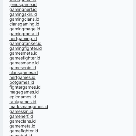
jeniusgame.id
gamingnerf.id
gamingskin.id
gamingclans.id
clansgaming.id
gamingmage.id
gamingmeta.id
nerfgaming.id
gamingtanker.id
gamingfighter.id
gamesmeta.id
gamesfighter.id
gamesmage.id
gamesepic.id
clansgames.id
nerfgames.id
botgames.id
fightergames.id
magegames.id
epicgames.id
tankgames.id
marksmangames.id
gameskin.id
gamenerf.id
gameclans.id
gamemeta.id
gamefighter.id
gamebot.id