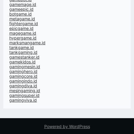
gamemage.id
gameepic.id
botgame.id
metagame.id
fightergame.id
epicgame.id
magegame.id
hypergame.id
marksmangame.id
tankgame.id
tankgaming.id
gamestanker.id
gamekidos.id
gamingmesin.id
gaminghero.id
gamingcore.id
gamingindo.id
gamingdiva.id
mesingaming.id
gamingsuper.id
gamingviva.id
Powered by WordPress