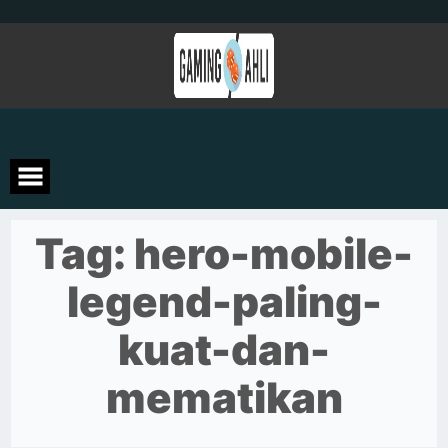
Skip
to
content
Tag:
hero-mobile-
legend-paling-
kuat-dan-
mematikan