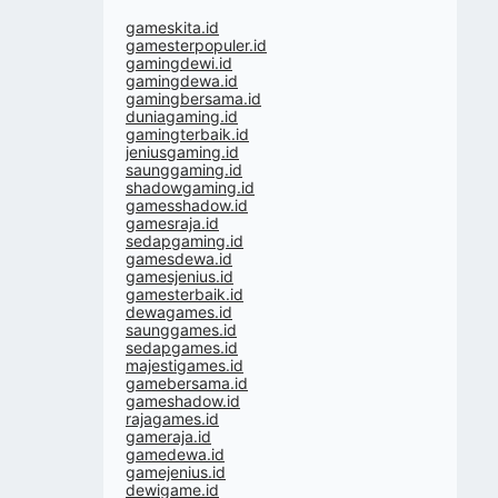
gameskita.id
gamesterpopuler.id
gamingdewi.id
gamingdewa.id
gamingbersama.id
duniagaming.id
gamingterbaik.id
jeniusgaming.id
saunggaming.id
shadowgaming.id
gamesshadow.id
gamesraja.id
sedapgaming.id
gamesdewa.id
gamesjenius.id
gamesterbaik.id
dewagames.id
saunggames.id
sedapgames.id
majestigames.id
gamebersama.id
gameshadow.id
rajagames.id
gameraja.id
gamedewa.id
gamejenius.id
dewigame.id