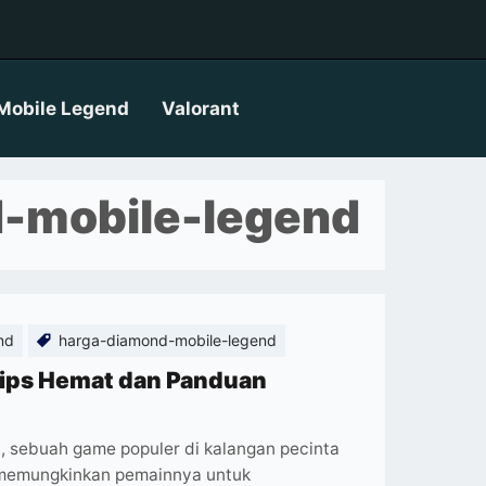
Mobile Legend
Valorant
-mobile-legend
nd
harga-diamond-mobile-legend
Tips Hemat dan Panduan
, sebuah game populer di kalangan pecinta
memungkinkan pemainnya untuk