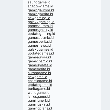
saunggame.id
shadowgame.id
gamingaurora.id
gamingberita.id
newgaming.id
galaxygaming.id
gamesaurora.id
gamesgalaxy.id
updategaming.id
gamescosmic.id
gamesberita.id
gamesnews.id
galaxygames.id
updategames.id
gameaurora.id
gamecosmic.id
gameupdate.id
gameberita.id
auroragame.id
newgame.id
cosmicgame.id
updategame.id
beritagame.id
worldgame.id
jeniusgame.id
gamingnerf.id
gamingskin.id
gamingclans.id