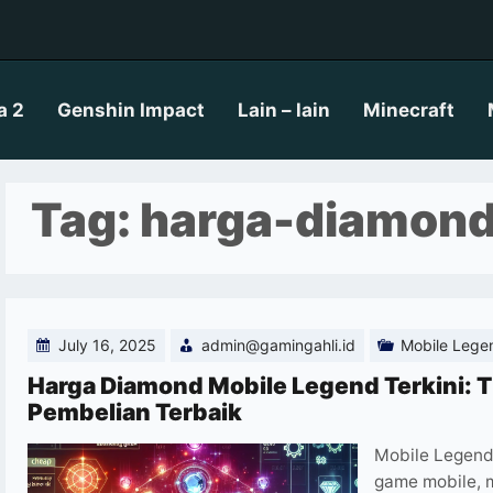
a 2
Genshin Impact
Lain – lain
Minecraft
Tag:
harga-diamond
July 16, 2025
admin@gamingahli.id
Mobile Lege
Harga Diamond Mobile Legend Terkini: 
Pembelian Terbaik
Mobile Legend
game mobile, 