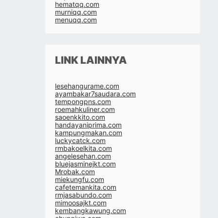
hematqq.com
murniqq.com
menuqq.com
LINK LAINNYA
lesehangurame.com
ayambakar7saudara.com
tempongpns.com
roemahkuliner.com
saoenkkito.com
handayaniprima.com
kampungmakan.com
luckycatck.com
rmbakoelkita.com
angelesehan.com
bluejasminejkt.com
Mrobak.com
miekungfu.com
cafetemankita.com
rmjasabundo.com
mimoosajkt.com
kembangkawung.com