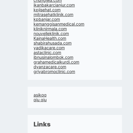
chungiwa.com
ikanbakarcianjur.com
kpjisehat.com
mitrasehatklinik.com
kpbanjar.com
kemanggisanmedical.com
kliniknirmala.com
nouvelleklinik.com
KainaHealth.com
shabirahusada.com
yadikacare.com
astaclinic.com
ibnusinalombok.com
grahamedicalkurdi.com
dyanzacare.com
griyabromoclinic.com
asikqq
qiu qiu
Links