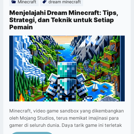
Minecraft
dream minecraft
Menjelajahi Dream Minecraft: Tips,
Strategi, dan Teknik untuk Setiap
Pemain
Minecraft, video game sandbox yang dikembangkan
oleh Mojang Studios, terus memikat imajinasi para
gamer di seluruh dunia. Daya tarik game ini terletak