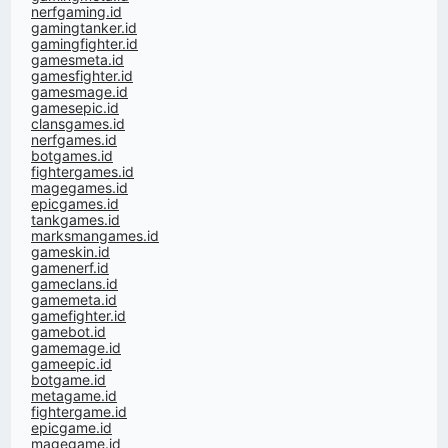
nerfgaming.id
gamingtanker.id
gamingfighter.id
gamesmeta.id
gamesfighter.id
gamesmage.id
gamesepic.id
clansgames.id
nerfgames.id
botgames.id
fightergames.id
magegames.id
epicgames.id
tankgames.id
marksmangames.id
gameskin.id
gamenerf.id
gameclans.id
gamemeta.id
gamefighter.id
gamebot.id
gamemage.id
gameepic.id
botgame.id
metagame.id
fightergame.id
epicgame.id
magegame.id