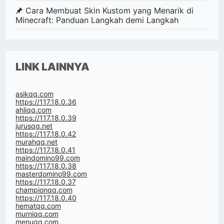
Cara Membuat Skin Kustom yang Menarik di
Minecraft: Panduan Langkah demi Langkah
LINK LAINNYA
asikqq.com
https://117.18.0.36
ahliqq.com
https://117.18.0.39
jurusqq.net
https://117.18.0.42
murahqq.net
https://117.18.0.41
maindomino99.com
https://117.18.0.38
masterdomino99.com
https://117.18.0.37
championqq.com
https://117.18.0.40
hematqq.com
murniqq.com
menuqq.com