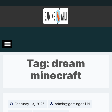
Skip
to
content
Tag:
dream
minecraft
February 13, 2026
admin@gamingahli.id