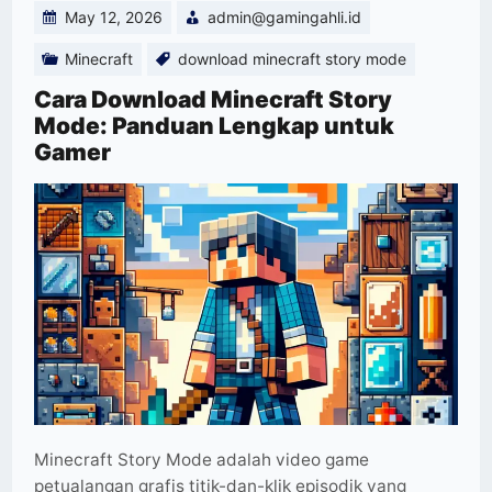
May 12, 2026
admin@gamingahli.id
Minecraft
download minecraft story mode
Cara Download Minecraft Story
Mode: Panduan Lengkap untuk
Gamer
Minecraft Story Mode adalah video game
petualangan grafis titik-dan-klik episodik yang