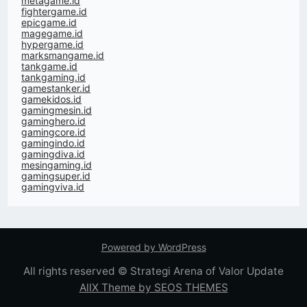
metagame.id
fightergame.id
epicgame.id
magegame.id
hypergame.id
marksmangame.id
tankgame.id
tankgaming.id
gamestanker.id
gamekidos.id
gamingmesin.id
gaminghero.id
gamingcore.id
gamingindo.id
gamingdiva.id
mesingaming.id
gamingsuper.id
gamingviva.id
Powered by WordPress
All rights reserved © Strategi Arena of Valor Update
AllX Theme by SEOS THEMES