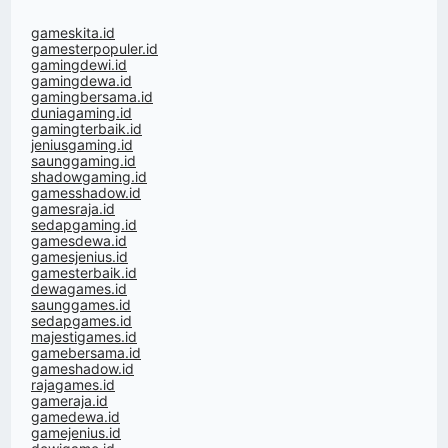
gameskita.id
gamesterpopuler.id
gamingdewi.id
gamingdewa.id
gamingbersama.id
duniagaming.id
gamingterbaik.id
jeniusgaming.id
saunggaming.id
shadowgaming.id
gamesshadow.id
gamesraja.id
sedapgaming.id
gamesdewa.id
gamesjenius.id
gamesterbaik.id
dewagames.id
saunggames.id
sedapgames.id
majestigames.id
gamebersama.id
gameshadow.id
rajagames.id
gameraja.id
gamedewa.id
gamejenius.id