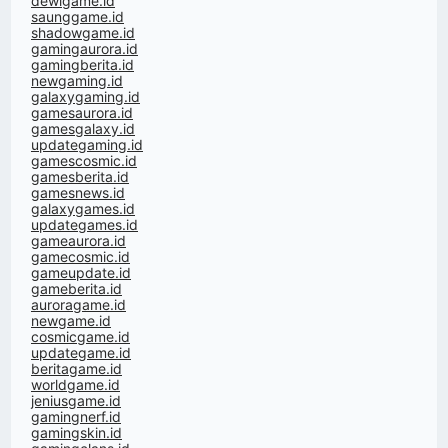
dewigame.id
saunggame.id
shadowgame.id
gamingaurora.id
gamingberita.id
newgaming.id
galaxygaming.id
gamesaurora.id
gamesgalaxy.id
updategaming.id
gamescosmic.id
gamesberita.id
gamesnews.id
galaxygames.id
updategames.id
gameaurora.id
gamecosmic.id
gameupdate.id
gameberita.id
auroragame.id
newgame.id
cosmicgame.id
updategame.id
beritagame.id
worldgame.id
jeniusgame.id
gamingnerf.id
gamingskin.id