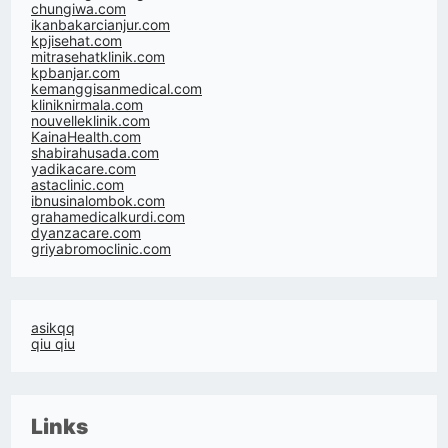
chungiwa.com
ikanbakarcianjur.com
kpjisehat.com
mitrasehatklinik.com
kpbanjar.com
kemanggisanmedical.com
kliniknirmala.com
nouvelleklinik.com
KainaHealth.com
shabirahusada.com
yadikacare.com
astaclinic.com
ibnusinalombok.com
grahamedicalkurdi.com
dyanzacare.com
griyabromoclinic.com
asikqq
qiu qiu
Links