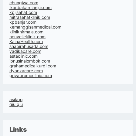
chungiwa.com
ikanbakarcianjur.com
kpjisehat.com
mitrasehatklinik.com
kpbanjar.com
kemanggisanmedical.com
kliniknirmala.com
nouvelleklinik.com
KainaHealth.com
shabirahusada.com
yadikacare.com
astaclinic.com
ibnusinalombok.com
grahamedicalkurdi.com
dyanzacare.com
griyabromoclinic.com
asikqq
qiu qiu
Links