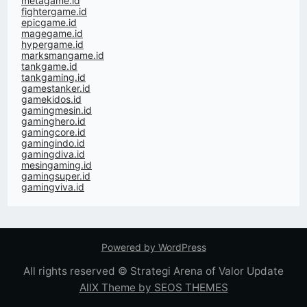
metagame.id
fightergame.id
epicgame.id
magegame.id
hypergame.id
marksmangame.id
tankgame.id
tankgaming.id
gamestanker.id
gamekidos.id
gamingmesin.id
gaminghero.id
gamingcore.id
gamingindo.id
gamingdiva.id
mesingaming.id
gamingsuper.id
gamingviva.id
Powered by WordPress
All rights reserved © Strategi Arena of Valor Update
AllX Theme by SEOS THEMES