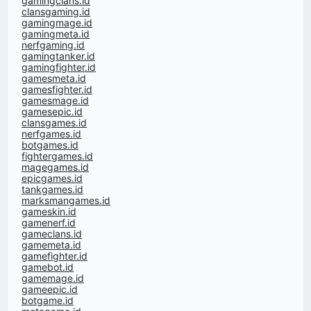
gamingclans.id
clansgaming.id
gamingmage.id
gamingmeta.id
nerfgaming.id
gamingtanker.id
gamingfighter.id
gamesmeta.id
gamesfighter.id
gamesmage.id
gamesepic.id
clansgames.id
nerfgames.id
botgames.id
fightergames.id
magegames.id
epicgames.id
tankgames.id
marksmangames.id
gameskin.id
gamenerf.id
gameclans.id
gamemeta.id
gamefighter.id
gamebot.id
gamemage.id
gameepic.id
botgame.id