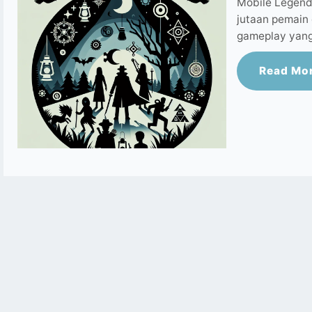
Mobile Legend
jutaan pemain 
gameplay yang 
Read Mo