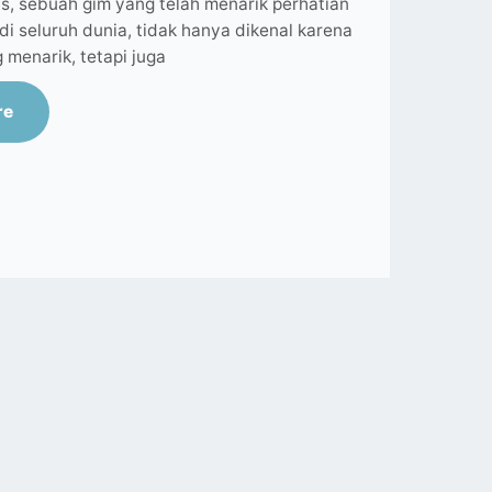
s, sebuah gim yang telah menarik perhatian
di seluruh dunia, tidak hanya dikenal karena
menarik, tetapi juga
re