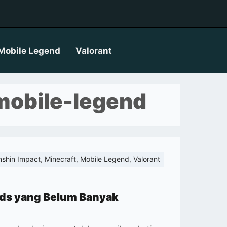
Mobile Legend
Valorant
mobile-legend
shin Impact
,
Minecraft
,
Mobile Legend
,
Valorant
ends yang Belum Banyak