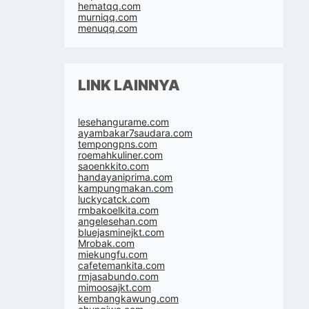
hematqq.com
murniqq.com
menuqq.com
LINK LAINNYA
lesehangurame.com
ayambakar7saudara.com
tempongpns.com
roemahkuliner.com
saoenkkito.com
handayaniprima.com
kampungmakan.com
luckycatck.com
rmbakoelkita.com
angelesehan.com
bluejasminejkt.com
Mrobak.com
miekungfu.com
cafetemankita.com
rmjasabundo.com
mimoosajkt.com
kembangkawung.com