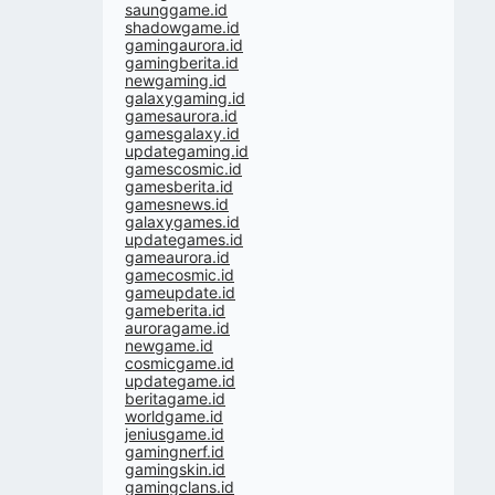
saunggame.id
shadowgame.id
gamingaurora.id
gamingberita.id
newgaming.id
galaxygaming.id
gamesaurora.id
gamesgalaxy.id
updategaming.id
gamescosmic.id
gamesberita.id
gamesnews.id
galaxygames.id
updategames.id
gameaurora.id
gamecosmic.id
gameupdate.id
gameberita.id
auroragame.id
newgame.id
cosmicgame.id
updategame.id
beritagame.id
worldgame.id
jeniusgame.id
gamingnerf.id
gamingskin.id
gamingclans.id