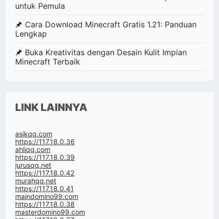
untuk Pemula
Cara Download Minecraft Gratis 1.21: Panduan
Lengkap
Buka Kreativitas dengan Desain Kulit Impian
Minecraft Terbaik
LINK LAINNYA
asikqq.com
https://117.18.0.36
ahliqq.com
https://117.18.0.39
jurusqq.net
https://117.18.0.42
murahqq.net
https://117.18.0.41
maindomino99.com
https://117.18.0.38
masterdomino99.com