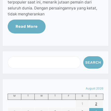
terpopuler saat ini, menarik jutaan pemain dari
seluruh dunia. Dengan persaingannya yang ketat,
tidak mengherankan
Read More
SEARCH
August 2026
M
T
W
T
F
S
S
1
2