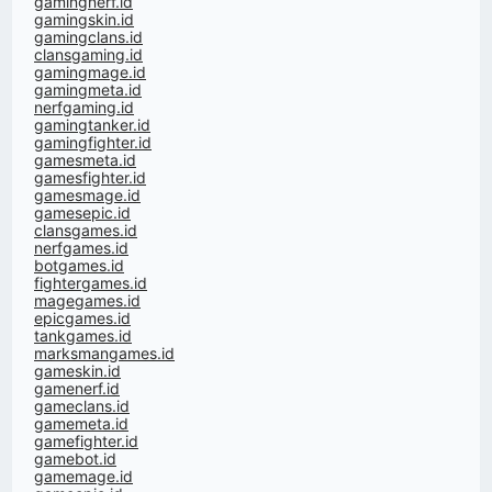
gamingnerf.id
gamingskin.id
gamingclans.id
clansgaming.id
gamingmage.id
gamingmeta.id
nerfgaming.id
gamingtanker.id
gamingfighter.id
gamesmeta.id
gamesfighter.id
gamesmage.id
gamesepic.id
clansgames.id
nerfgames.id
botgames.id
fightergames.id
magegames.id
epicgames.id
tankgames.id
marksmangames.id
gameskin.id
gamenerf.id
gameclans.id
gamemeta.id
gamefighter.id
gamebot.id
gamemage.id