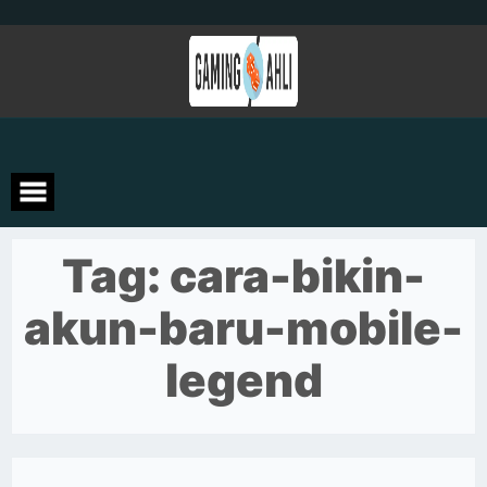
Skip
to
content
Tag:
cara-bikin-
akun-baru-mobile-
legend