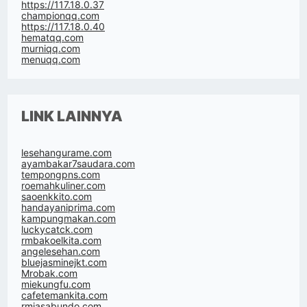
https://117.18.0.37
championqq.com
https://117.18.0.40
hematqq.com
murniqq.com
menuqq.com
LINK LAINNYA
lesehangurame.com
ayambakar7saudara.com
tempongpns.com
roemahkuliner.com
saoenkkito.com
handayaniprima.com
kampungmakan.com
luckycatck.com
rmbakoelkita.com
angelesehan.com
bluejasminejkt.com
Mrobak.com
miekungfu.com
cafetemankita.com
rmjasabundo.com