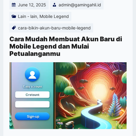
June 12, 2025
admin@gamingahli.id
Lain - lain
,
Mobile Legend
cara-bikin-akun-baru-mobile-legend
Cara Mudah Membuat Akun Baru di
Mobile Legend dan Mulai
Petualanganmu