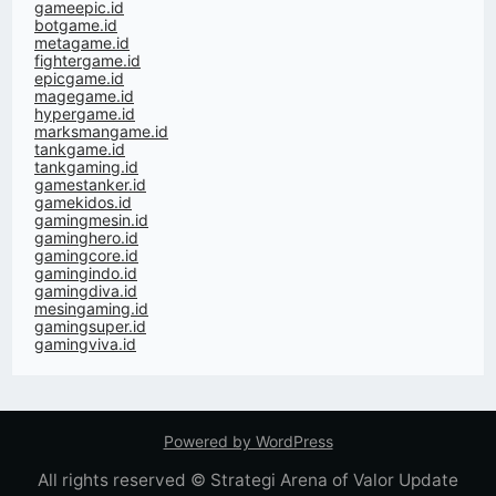
gameepic.id
botgame.id
metagame.id
fightergame.id
epicgame.id
magegame.id
hypergame.id
marksmangame.id
tankgame.id
tankgaming.id
gamestanker.id
gamekidos.id
gamingmesin.id
gaminghero.id
gamingcore.id
gamingindo.id
gamingdiva.id
mesingaming.id
gamingsuper.id
gamingviva.id
Powered by WordPress
All rights reserved © Strategi Arena of Valor Update