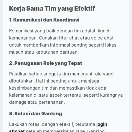
Kerja Sama Tim yang Efektif
1. Komunikasi dan Koordinasi
Komunikasi yang baik dengan tim adalah kunci
kemenangan. Gunakan fitur chat atau voice chat
untuk memberikan informasi penting seperti lokasi
musuh atau kebutuhan bantuan.
2. Penugasan Role yang Tepat
Pastikan setiap anggota tim memenuhi role yang
dibutuhkan. Hal ini penting untuk menjaga
keseimbangan tim dan memastikan tidak ada
kelemahan di satu aspek tertentu, seperti kurangnya
damage atau pertahanan.
3. Rotasi dan Ganking
Lakukan rotasi dengan efektif, terutama
login
sbobet
setelah membersihkan lane. Ganking