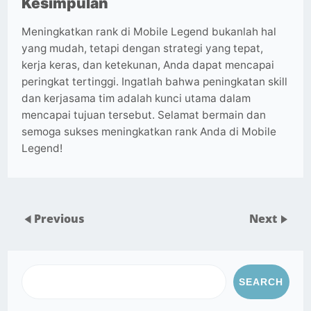
Kesimpulan
Meningkatkan rank di Mobile Legend bukanlah hal
yang mudah, tetapi dengan strategi yang tepat,
kerja keras, dan ketekunan, Anda dapat mencapai
peringkat tertinggi. Ingatlah bahwa peningkatan skill
dan kerjasama tim adalah kunci utama dalam
mencapai tujuan tersebut. Selamat bermain dan
semoga sukses meningkatkan rank Anda di Mobile
Legend!
Previous
Next
SEARCH