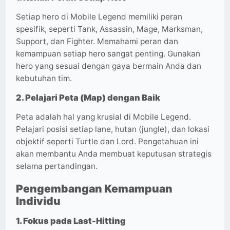
Setiap hero di Mobile Legend memiliki peran
spesifik, seperti Tank, Assassin, Mage, Marksman,
Support, dan Fighter. Memahami peran dan
kemampuan setiap hero sangat penting. Gunakan
hero yang sesuai dengan gaya bermain Anda dan
kebutuhan tim.
2. Pelajari Peta (Map) dengan Baik
Peta adalah hal yang krusial di Mobile Legend.
Pelajari posisi setiap lane, hutan (jungle), dan lokasi
objektif seperti Turtle dan Lord. Pengetahuan ini
akan membantu Anda membuat keputusan strategis
selama pertandingan.
Pengembangan Kemampuan
Individu
1. Fokus pada Last-Hitting