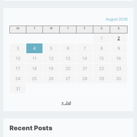
August 2026
M
T
W
T
F
S
S
1
2
3
4
5
6
7
8
9
10
11
12
13
14
15
16
17
18
19
20
21
22
23
24
25
26
27
28
29
30
31
« Jul
Recent Posts