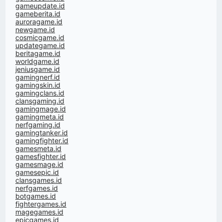
gameupdate.id
gameberita.id
auroragame.id
newgame.id
cosmicgame.id
updategame.id
beritagame.id
worldgame.id
jeniusgame.id
gamingnerf.id
gamingskin.id
gamingclans.id
clansgaming.id
gamingmage.id
gamingmeta.id
nerfgaming.id
gamingtanker.id
gamingfighter.id
gamesmeta.id
gamesfighter.id
gamesmage.id
gamesepic.id
clansgames.id
nerfgames.id
botgames.id
fightergames.id
magegames.id
epicgames.id