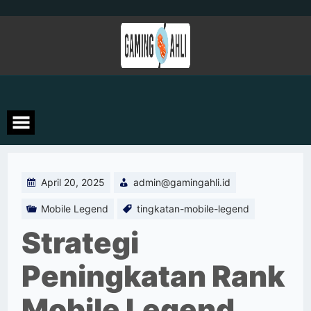
Skip
to
content
April 20, 2025
admin@gamingahli.id
Mobile Legend
tingkatan-mobile-legend
Strategi
Peningkatan Rank
Mobile Legend