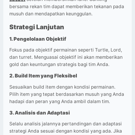
bersama rekan tim dapat memberikan tekanan pada
musuh dan mendapatkan keunggulan.
Strategi Lanjutan
1. Pengelolaan Objektif
Fokus pada objektif permainan seperti Turtle, Lord,
dan turret. Menguasai objektif ini akan memberikan
gold dan keuntungan strategis bagi tim Anda.
2. Build Item yang Fleksibel
Sesuaikan build item dengan kondisi permainan.
Pilih item yang tepat berdasarkan musuh yang Anda
hadapi dan peran yang Anda ambil dalam tim.
3. Analisis dan Adaptasi
Selalu analisis jalannya pertandingan dan adaptasi
strategi Anda sesuai dengan kondisi yang ada. Jika