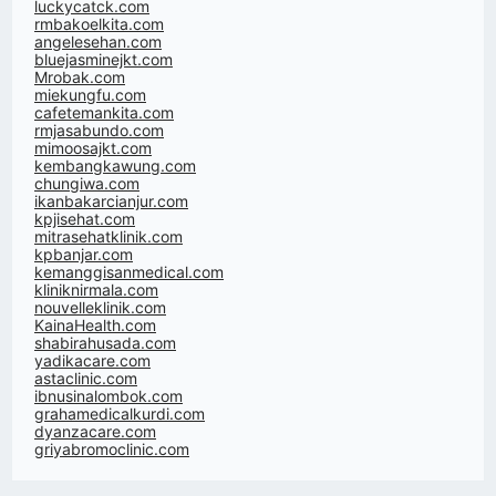
luckycatck.com
rmbakoelkita.com
angelesehan.com
bluejasminejkt.com
Mrobak.com
miekungfu.com
cafetemankita.com
rmjasabundo.com
mimoosajkt.com
kembangkawung.com
chungiwa.com
ikanbakarcianjur.com
kpjisehat.com
mitrasehatklinik.com
kpbanjar.com
kemanggisanmedical.com
kliniknirmala.com
nouvelleklinik.com
KainaHealth.com
shabirahusada.com
yadikacare.com
astaclinic.com
ibnusinalombok.com
grahamedicalkurdi.com
dyanzacare.com
griyabromoclinic.com