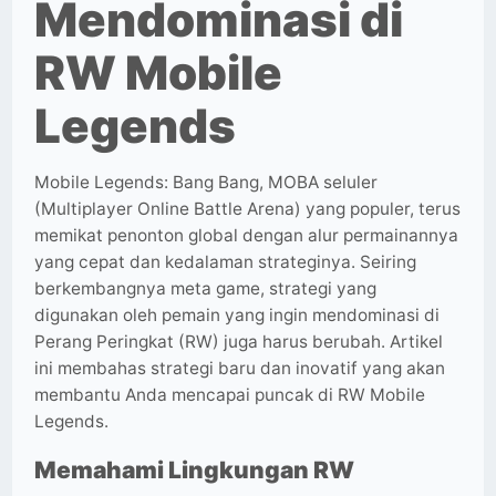
Mendominasi di
RW Mobile
Legends
Mobile Legends: Bang Bang, MOBA seluler
(Multiplayer Online Battle Arena) yang populer, terus
memikat penonton global dengan alur permainannya
yang cepat dan kedalaman strateginya. Seiring
berkembangnya meta game, strategi yang
digunakan oleh pemain yang ingin mendominasi di
Perang Peringkat (RW) juga harus berubah. Artikel
ini membahas strategi baru dan inovatif yang akan
membantu Anda mencapai puncak di RW Mobile
Legends.
Memahami Lingkungan RW