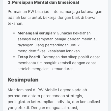
3.
Persiapan Mental dan Emosional
Permainan RW bisa jadi intens; menjaga ketenangan
adalah kunci untuk bekerja dengan baik di bawah
tekanan.
Menangani Kerugian
: Gunakan kekalahan
sebagai kesempatan belajar dengan meninjau
tayangan ulang pertandingan untuk
mengidentifikasi kesalahan langkah.
Tetap Positif
: Dorongan dan sikap positif dapat
membantu tim bangkit kembali dengan cepat
setelah mengalami kemunduran.
Kesimpulan
Mendominasi di RW Mobile Legends adalah
perpaduan antara perencanaan strategis,
peningkatan keterampilan individu, dan komunikasi
yang efektif. Dengan menguasai rotasi,