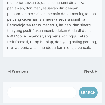
memprioritaskan tujuan, memahami dinamika
pahlawan, dan menyesuaikan diri dengan
pembaruan permainan, pemain dapat meningkatkan
peluang keberhasilan mereka secara signifikan.
Pembelajaran terus-menerus, latihan, dan sinergi
tim yang positif akan membedakan Anda di dunia
RW Mobile Legends yang berisiko tinggi. Tetap
terinformasi, tetap bersiap, dan yang paling penting,
nikmati perjalanan mendebarkan menuju puncak.
Previous
Next
SEARCH