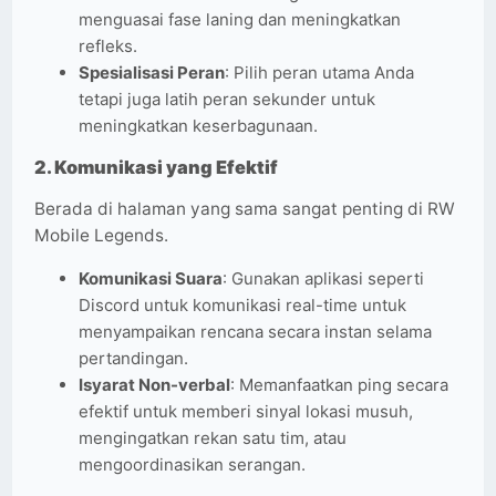
menguasai fase laning dan meningkatkan
refleks.
Spesialisasi Peran
: Pilih peran utama Anda
tetapi juga latih peran sekunder untuk
meningkatkan keserbagunaan.
2.
Komunikasi yang Efektif
Berada di halaman yang sama sangat penting di RW
Mobile Legends.
Komunikasi Suara
: Gunakan aplikasi seperti
Discord untuk komunikasi real-time untuk
menyampaikan rencana secara instan selama
pertandingan.
Isyarat Non-verbal
: Memanfaatkan ping secara
efektif untuk memberi sinyal lokasi musuh,
mengingatkan rekan satu tim, atau
mengoordinasikan serangan.