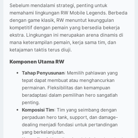
Sebelum mendalami strategi, penting untuk
memahami lingkungan RW Mobile Legends. Berbeda
dengan game klasik, RW menuntut keunggulan
kompetitif dengan pemain yang bersedia bekerja
ekstra. Lingkungan ini merupakan arena dinamis di
mana keterampilan pemain, kerja sama tim, dan
ketajaman taktis terus diuji.
Komponen Utama RW
Tahap Penyusunan
: Memilih pahlawan yang
tepat dapat membuat atau menghancurkan
permainan. Fleksibilitas dan kemampuan
beradaptasi dalam pemilihan hero sangatlah
penting.
Komposisi Tim
: Tim yang seimbang dengan
perpaduan hero tank, support, dan damage-
dealing menjadi fondasi untuk pertandingan
yang berkelanjutan.