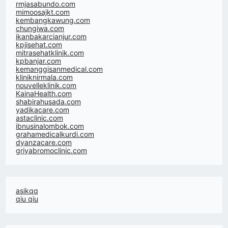
rmjasabundo.com
mimoosajkt.com
kembangkawung.com
chungiwa.com
ikanbakarcianjur.com
kpjisehat.com
mitrasehatklinik.com
kpbanjar.com
kemanggisanmedical.com
kliniknirmala.com
nouvelleklinik.com
KainaHealth.com
shabirahusada.com
yadikacare.com
astaclinic.com
ibnusinalombok.com
grahamedicalkurdi.com
dyanzacare.com
griyabromoclinic.com
asikqq
qiu qiu