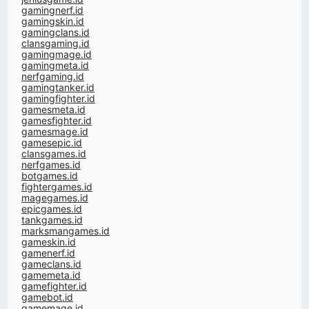
gamingnerf.id
gamingskin.id
gamingclans.id
clansgaming.id
gamingmage.id
gamingmeta.id
nerfgaming.id
gamingtanker.id
gamingfighter.id
gamesmeta.id
gamesfighter.id
gamesmage.id
gamesepic.id
clansgames.id
nerfgames.id
botgames.id
fightergames.id
magegames.id
epicgames.id
tankgames.id
marksmangames.id
gameskin.id
gamenerf.id
gameclans.id
gamemeta.id
gamefighter.id
gamebot.id
gamemage.id