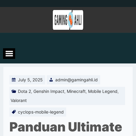
Skip
to
content
July 5, 2025
admin@gamingahli.id
Dota 2
,
Genshin Impact
,
Minecraft
,
Mobile Legend
,
Valorant
cyclops-mobile-legend
Panduan Ultimate