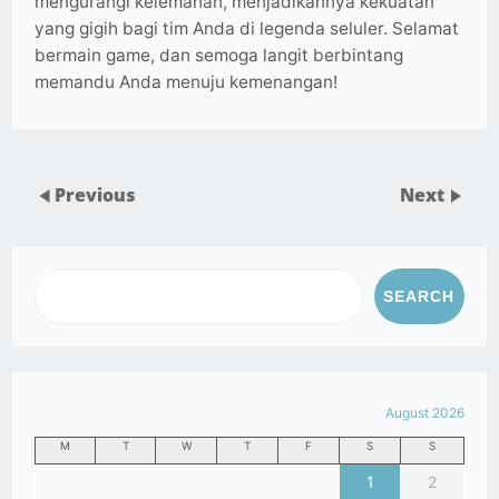
mengurangi kelemahan, menjadikannya kekuatan
yang gigih bagi tim Anda di legenda seluler. Selamat
bermain game, dan semoga langit berbintang
memandu Anda menuju kemenangan!
Previous
Next
SEARCH
August 2026
M
T
W
T
F
S
S
1
2