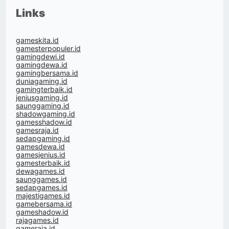
Links
gameskita.id
gamesterpopuler.id
gamingdewi.id
gamingdewa.id
gamingbersama.id
duniagaming.id
gamingterbaik.id
jeniusgaming.id
saunggaming.id
shadowgaming.id
gamesshadow.id
gamesraja.id
sedapgaming.id
gamesdewa.id
gamesjenius.id
gamesterbaik.id
dewagames.id
saunggames.id
sedapgames.id
majestigames.id
gamebersama.id
gameshadow.id
rajagames.id
gameraja.id