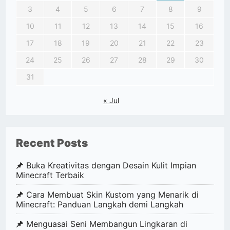
3
4
5
6
7
8
9
10
11
12
13
14
15
16
17
18
19
20
21
22
23
24
25
26
27
28
29
30
31
« Jul
Recent Posts
Buka Kreativitas dengan Desain Kulit Impian
Minecraft Terbaik
Cara Membuat Skin Kustom yang Menarik di
Minecraft: Panduan Langkah demi Langkah
Menguasai Seni Membangun Lingkaran di