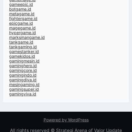
gameepic.id
botgame.id
metagame.id
fightergame.id
epicgame.id
magegame.id
hypergame.id
marksmangame.id
tankgame.id
tankgaming.id
gamestanker.id
gamekidos.id
gamingmesin.id
gaminghero.id
gamingcore.id
gamingindo.id
gamingdiva.id
mesingaming.id
gamingsuper.id
gamingviva.id
Powered by WordPress
All rights reserved © Strategi Arena of Valor Update