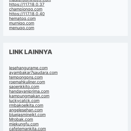
https://117.18.0.37
championqq.com
https://117.18.0.40
hematqq.com
murniqq.com
menuqq.com
LINK LAINNYA
lesehangurame.com
ayambakar7saudara.com
tempongpns.com
roemahkuliner.com
saoenkkito.com
handayaniprima.com
kampungmakan.com
luckycatck.com
rmbakoelkita.com
angelesehan.com
bluejasminejkt.com
Mrobak.com
miekungfu.com
cafetemankita.com