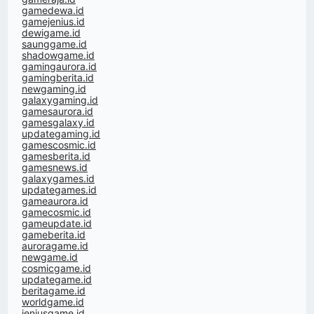
gamedewa.id
gamejenius.id
dewigame.id
saunggame.id
shadowgame.id
gamingaurora.id
gamingberita.id
newgaming.id
galaxygaming.id
gamesaurora.id
gamesgalaxy.id
updategaming.id
gamescosmic.id
gamesberita.id
gamesnews.id
galaxygames.id
updategames.id
gameaurora.id
gamecosmic.id
gameupdate.id
gameberita.id
auroragame.id
newgame.id
cosmicgame.id
updategame.id
beritagame.id
worldgame.id
jeniusgame.id