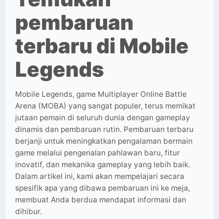
pembaruan
terbaru di Mobile
Legends
Mobile Legends, game Multiplayer Online Battle
Arena (MOBA) yang sangat populer, terus memikat
jutaan pemain di seluruh dunia dengan gameplay
dinamis dan pembaruan rutin. Pembaruan terbaru
berjanji untuk meningkatkan pengalaman bermain
game melalui pengenalan pahlawan baru, fitur
inovatif, dan mekanika gameplay yang lebih baik.
Dalam artikel ini, kami akan mempelajari secara
spesifik apa yang dibawa pembaruan ini ke meja,
membuat Anda berdua mendapat informasi dan
dihibur.