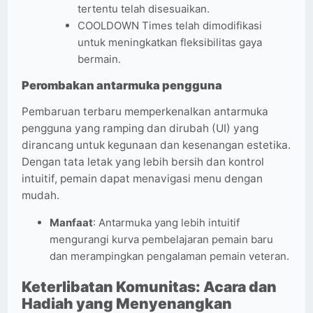
tertentu telah disesuaikan.
COOLDOWN Times telah dimodifikasi
untuk meningkatkan fleksibilitas gaya
bermain.
Perombakan antarmuka pengguna
Pembaruan terbaru memperkenalkan antarmuka
pengguna yang ramping dan dirubah (UI) yang
dirancang untuk kegunaan dan kesenangan estetika.
Dengan tata letak yang lebih bersih dan kontrol
intuitif, pemain dapat menavigasi menu dengan
mudah.
Manfaat
: Antarmuka yang lebih intuitif
mengurangi kurva pembelajaran pemain baru
dan merampingkan pengalaman pemain veteran.
Keterlibatan Komunitas: Acara dan
Hadiah yang Menyenangkan