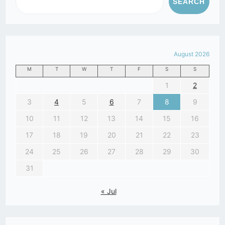
SEARCH
August 2026
M
T
W
T
F
S
S
1
2
3
4
5
6
7
8
9
10
11
12
13
14
15
16
17
18
19
20
21
22
23
24
25
26
27
28
29
30
31
« Jul