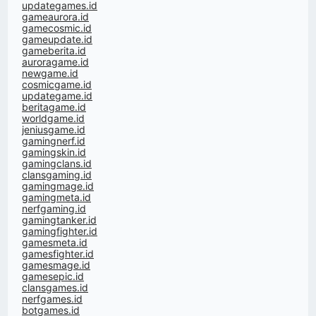
updategames.id
gameaurora.id
gamecosmic.id
gameupdate.id
gameberita.id
auroragame.id
newgame.id
cosmicgame.id
updategame.id
beritagame.id
worldgame.id
jeniusgame.id
gamingnerf.id
gamingskin.id
gamingclans.id
clansgaming.id
gamingmage.id
gamingmeta.id
nerfgaming.id
gamingtanker.id
gamingfighter.id
gamesmeta.id
gamesfighter.id
gamesmage.id
gamesepic.id
clansgames.id
nerfgames.id
botgames.id