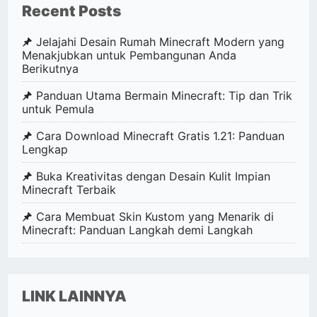
Recent Posts
Jelajahi Desain Rumah Minecraft Modern yang
Menakjubkan untuk Pembangunan Anda
Berikutnya
Panduan Utama Bermain Minecraft: Tip dan Trik
untuk Pemula
Cara Download Minecraft Gratis 1.21: Panduan
Lengkap
Buka Kreativitas dengan Desain Kulit Impian
Minecraft Terbaik
Cara Membuat Skin Kustom yang Menarik di
Minecraft: Panduan Langkah demi Langkah
LINK LAINNYA