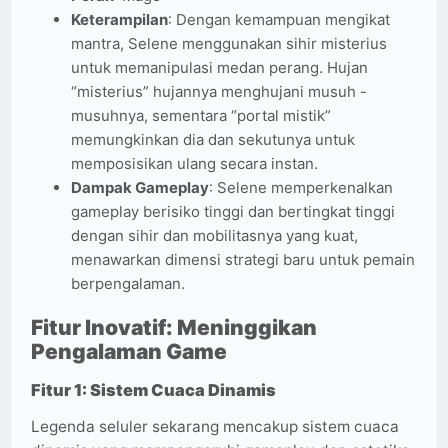
Keterampilan
: Dengan kemampuan mengikat
mantra, Selene menggunakan sihir misterius
untuk memanipulasi medan perang. Hujan
“misterius” hujannya menghujani musuh -
musuhnya, sementara “portal mistik”
memungkinkan dia dan sekutunya untuk
memposisikan ulang secara instan.
Dampak Gameplay
: Selene memperkenalkan
gameplay berisiko tinggi dan bertingkat tinggi
dengan sihir dan mobilitasnya yang kuat,
menawarkan dimensi strategi baru untuk pemain
berpengalaman.
Fitur Inovatif: Meninggikan
Pengalaman Game
Fitur 1: Sistem Cuaca Dinamis
Legenda seluler sekarang mencakup sistem cuaca