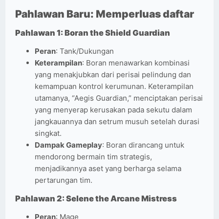
Pahlawan Baru: Memperluas daftar
Pahlawan 1: Boran the Shield Guardian
Peran
: Tank/Dukungan
Keterampilan
: Boran menawarkan kombinasi
yang menakjubkan dari perisai pelindung dan
kemampuan kontrol kerumunan. Keterampilan
utamanya, “Aegis Guardian,” menciptakan perisai
yang menyerap kerusakan pada sekutu dalam
jangkauannya dan setrum musuh setelah durasi
singkat.
Dampak Gameplay
: Boran dirancang untuk
mendorong bermain tim strategis,
menjadikannya aset yang berharga selama
pertarungan tim.
Pahlawan 2: Selene the Arcane Mistress
Peran
: Mage