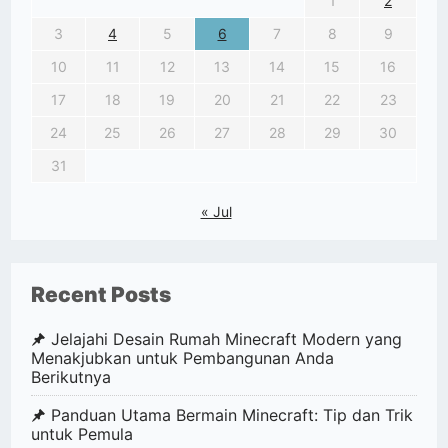
1
2
3
4
5
6
7
8
9
10
11
12
13
14
15
16
17
18
19
20
21
22
23
24
25
26
27
28
29
30
31
« Jul
Recent Posts
Jelajahi Desain Rumah Minecraft Modern yang
Menakjubkan untuk Pembangunan Anda
Berikutnya
Panduan Utama Bermain Minecraft: Tip dan Trik
untuk Pemula