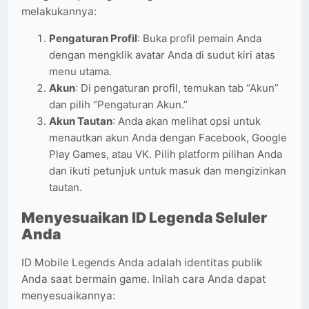
melakukannya:
Pengaturan Profil
: Buka profil pemain Anda
dengan mengklik avatar Anda di sudut kiri atas
menu utama.
Akun
: Di pengaturan profil, temukan tab “Akun”
dan pilih “Pengaturan Akun.”
Akun Tautan
: Anda akan melihat opsi untuk
menautkan akun Anda dengan Facebook, Google
Play Games, atau VK. Pilih platform pilihan Anda
dan ikuti petunjuk untuk masuk dan mengizinkan
tautan.
Menyesuaikan ID Legenda Seluler
Anda
ID Mobile Legends Anda adalah identitas publik
Anda saat bermain game. Inilah cara Anda dapat
menyesuaikannya: