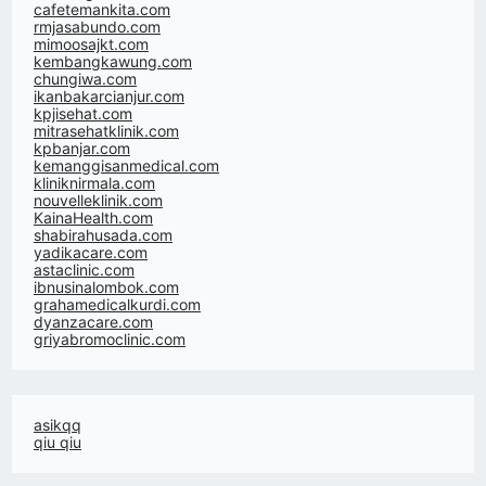
cafetemankita.com
rmjasabundo.com
mimoosajkt.com
kembangkawung.com
chungiwa.com
ikanbakarcianjur.com
kpjisehat.com
mitrasehatklinik.com
kpbanjar.com
kemanggisanmedical.com
kliniknirmala.com
nouvelleklinik.com
KainaHealth.com
shabirahusada.com
yadikacare.com
astaclinic.com
ibnusinalombok.com
grahamedicalkurdi.com
dyanzacare.com
griyabromoclinic.com
asikqq
qiu qiu