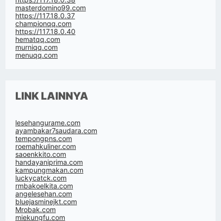
masterdomino99.com
https://117.18.0.37
championqq.com
https://117.18.0.40
hematqq.com
murniqq.com
menuqq.com
LINK LAINNYA
lesehangurame.com
ayambakar7saudara.com
tempongpns.com
roemahkuliner.com
saoenkkito.com
handayaniprima.com
kampungmakan.com
luckycatck.com
rmbakoelkita.com
angelesehan.com
bluejasminejkt.com
Mrobak.com
miekungfu.com