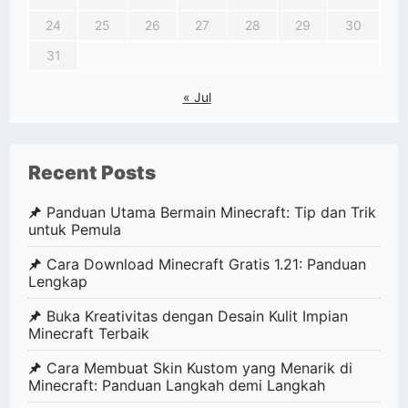
24
25
26
27
28
29
30
31
« Jul
Recent Posts
Panduan Utama Bermain Minecraft: Tip dan Trik
untuk Pemula
Cara Download Minecraft Gratis 1.21: Panduan
Lengkap
Buka Kreativitas dengan Desain Kulit Impian
Minecraft Terbaik
Cara Membuat Skin Kustom yang Menarik di
Minecraft: Panduan Langkah demi Langkah