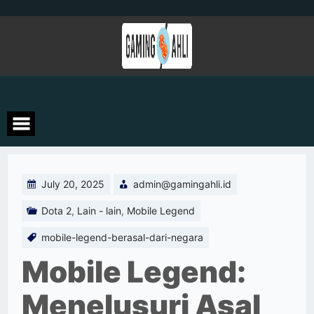
Skip
to
content
July 20, 2025
admin@gamingahli.id
Dota 2
,
Lain - lain
,
Mobile Legend
mobile-legend-berasal-dari-negara
Mobile Legend:
Menelusuri Asal