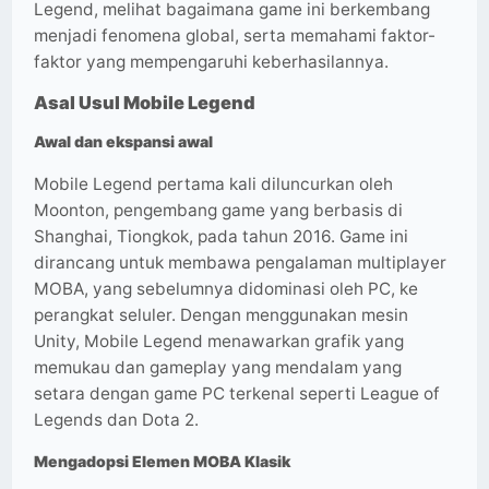
Legend, melihat bagaimana game ini berkembang
menjadi fenomena global, serta memahami faktor-
faktor yang mempengaruhi keberhasilannya.
Asal Usul Mobile Legend
Awal dan ekspansi awal
Mobile Legend pertama kali diluncurkan oleh
Moonton, pengembang game yang berbasis di
Shanghai, Tiongkok, pada tahun 2016. Game ini
dirancang untuk membawa pengalaman multiplayer
MOBA, yang sebelumnya didominasi oleh PC, ke
perangkat seluler. Dengan menggunakan mesin
Unity, Mobile Legend menawarkan grafik yang
memukau dan gameplay yang mendalam yang
setara dengan game PC terkenal seperti League of
Legends dan Dota 2.
Mengadopsi Elemen MOBA Klasik