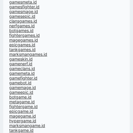
gamesmeta.id
gamesfighter.id
gamesmage.id
gamesepic.id
clansgames.id
nerfgames.id
botgames.id
fightergames.id
magegames.id
epicgames.id
tankgames.id
marksmangames.id
gameskin.id
gamenerf.id
gameclans.id
gamemeta.id
gamefighter.id
gamebot.id
gamemage.id
gameepic.id
botgame.id
metagame.id
fightergame.id
epicgame.id
magegame.id
hypergame.id
marksmangame.id
tankgame.id