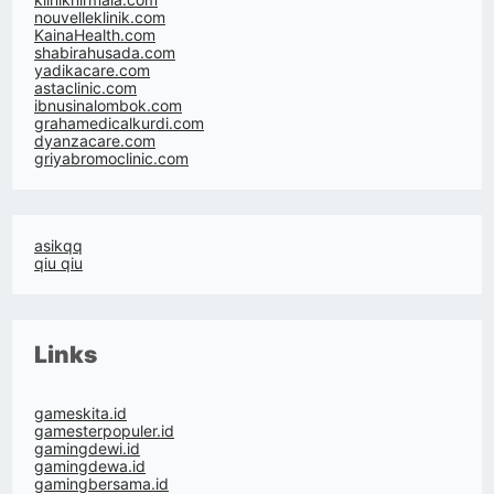
nouvelleklinik.com
KainaHealth.com
shabirahusada.com
yadikacare.com
astaclinic.com
ibnusinalombok.com
grahamedicalkurdi.com
dyanzacare.com
griyabromoclinic.com
asikqq
qiu qiu
Links
gameskita.id
gamesterpopuler.id
gamingdewi.id
gamingdewa.id
gamingbersama.id