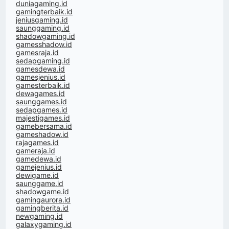
duniagaming.id
gamingterbaik.id
jeniusgaming.id
saunggaming.id
shadowgaming.id
gamesshadow.id
gamesraja.id
sedapgaming.id
gamesdewa.id
gamesjenius.id
gamesterbaik.id
dewagames.id
saunggames.id
sedapgames.id
majestigames.id
gamebersama.id
gameshadow.id
rajagames.id
gameraja.id
gamedewa.id
gamejenius.id
dewigame.id
saunggame.id
shadowgame.id
gamingaurora.id
gamingberita.id
newgaming.id
galaxygaming.id