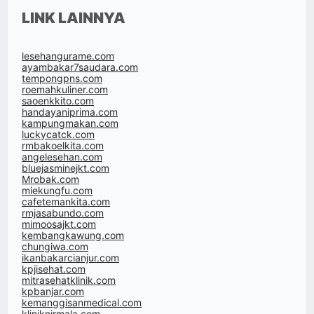
LINK LAINNYA
lesehangurame.com
ayambakar7saudara.com
tempongpns.com
roemahkuliner.com
saoenkkito.com
handayaniprima.com
kampungmakan.com
luckycatck.com
rmbakoelkita.com
angelesehan.com
bluejasminejkt.com
Mrobak.com
miekungfu.com
cafetemankita.com
rmjasabundo.com
mimoosajkt.com
kembangkawung.com
chungiwa.com
ikanbakarcianjur.com
kpjisehat.com
mitrasehatklinik.com
kpbanjar.com
kemanggisanmedical.com
kliniknirmala.com