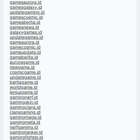
gamesaurora.id
gamesgalaxy.id
updategaming.id
gamescosmic.id
gamesberita.id
gamesnews.id
galaxygames.id
updategames.id
gameaurora.id
gamecosmic.id
gameupdate.id
gameberita.id
auroragame.id
newgame.id
cosmicgame.id
updategame.id
beritagame.id
worldgame.id
jeniusgame.id
gamingnerf.id
gamingskin.id
gamingclans.id
clansgaming.id
gamingmage.id
gamingmeta.id
nerfgaming.id
gamingtanker.id
gamingfighter.id